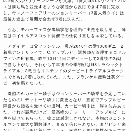
の2番人気ハリケーンレーンが入線。1番人気のボリショイバレ
エは勝ち馬と並走するような状態から反応できず7着に完敗
し、母スノーフェアリーのジョンリーパー（3番人気タイ）は
最後方追走で展開が合わず9着に沈んだ。
なお、モハーフェスが馬場状態を理由に出走を取り消し、陣
営はロイヤルアスコット開催での仕切り直しを示唆している。
アダイヤーは父フランケル、母が2010年の愛1000ギニー2
着馬アンナサライで、C.アップルビー調教師が管理するゴドル
フィンの所有馬。昨年10月14日にデビューして2週後の2戦目
で勝ち上がり、それから半年後の今季初戦はG3クラシックト
ライアル、2戦目もリステッドのダービートライアルステーク
スでともに2着に敗れていた。また、フランケル産駒は英ダー
ビー初制覇となった。
殊勲のA.カービー騎手はジョンリーパーの騎乗を予定してい
たもののL.デットーリ騎手に変更となり、直前でアップルビー
陣営から指名を受けての勝利。カービー騎手は「浮き沈みあっ
た。それが競馬だけど、最高峰のチャーリー・アップルビーに
声を掛けてもらった。彼には感謝しきれない。本物のジェント
ルマンで偉大な調教師さ。まるで信じられない。まだピンと来
ないよ」「ラチに着いていたら、幸運にも馬に根性があってす