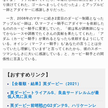
り抜けてくれた。ゴールへまっしぐらだったよ」とアップルビ
ー師とアダイヤーに感謝しきりだった。
一方、2008年のマサーに続き2度目のダービー制覇となった
アップルビー師は、O.マーフィー騎手にアダイヤーを依頼した
もののカービー騎手に変更していた。「彼は私が調教師になっ
てからレースや調教でたくさんの貢献を果たしてくれた」「ア
ダム（カービー騎手）が乗れるとなったら依頼するようにして
いる。オイシン（マーフィー騎手）も“あなたの言うことは分
っていたし理解しています”と言ってくれたから、彼のスポー
ツマンらしさに大いに感謝している」と、カービー騎手との関
係性に言及している。
【おすすめリンク】
【全着順・結果】英ダービー（2021）
英ダービートライアルS、良血サードレルムが最
低人気に反発
英ダービー前哨戦のG2ダンテS、ハリケーンレ