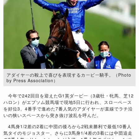
アダイヤーの鞍上で喜びを表現するカービー騎手。（Photo
by Press Association）
今年で242回目を迎えたG1英ダービー（3歳牡・牝馬、芝12
ハロン）がエプソム競馬場で現地5日に行われ、スローペース
を好位3、4番手で進めた7番人気のアダイヤーが直線でラチ沿
いの狭いスペースから突き抜け波乱を呼んだ。
4馬身1/2差の2着に中団の後ろから2戦未勝利で最低10番人
気タイのモジョスター、さらに3馬身1/4差の3着には中団追走