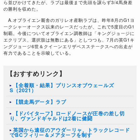
ら並びかけてきたが、ラブは最後まで先頭を譲らず3/4馬身差
の勝利を収めた。
A.オブライエン厩舎のガリレオ産駒ラブは、昨年8月のG1ヨ
ークシャーオークス以来のレースだったが、これで5度目のG1
制覇。今後についてオブライエン調教師は「キングジョージに
エクリプス、選択肢は無数にある」としつつも、7月の英G1キ
ングジョージ6世＆クイーンエリザベスステークスへの出走が
有力であることを示唆している。
【おすすめリンク】
【全着順・結果】プリンスオブウェールズ
S（2021）
【競走馬データ】ラブ
【ドバイターフ】ロードノースが圧巻の差し切
り、ヴァンドギャルドは2着に健闘
英国から遠征のアウダーリャ、トラックレコード
でBCフィリー＆メアターフを制す