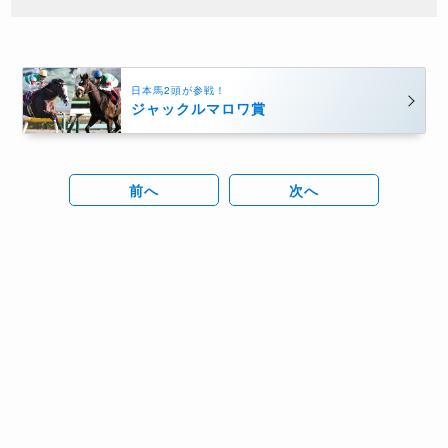
日本馬2頭が参戦！
ジャックルマロワ賞
前へ
次へ