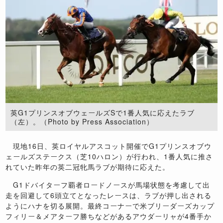
英G1プリンスオブウェールズSで1番人気に応えたラブ
（左）。（Photo by Press Association）
現地16日、英ロイヤルアスコット開催でG1プリンスオブウ
ェールズステークス（芝10ハロン）が行われ、1番人気に推さ
れていた昨年の英二冠牝馬ラブが期待に応えた。
G1ドバイターフ覇者ロードノースが馬場状態を考慮して出
走を回避して6頭立てとなったレースは、ラブが押し出される
ようにハナを切る展開。最終コーナーで米ブリーダーズカップ
フィリー＆メアターフ勝ちなどがあるアウダーリャが4番手か