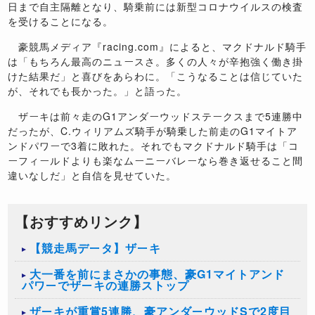
日まで自主隔離となり、騎乗前には新型コロナウイルスの検査
を受けることになる。
豪競馬メディア『racing.com』によると、マクドナルド騎手
は「もちろん最高のニュースさ。多くの人々が辛抱強く働き掛
けた結果だ」と喜びをあらわに。「こうなることは信じていた
が、それでも長かった。」と語った。
ザーキは前々走のG1アンダーウッドステークスまで5連勝中
だったが、C.ウィリアムズ騎手が騎乗した前走のG1マイトア
ンドパワーで3着に敗れた。それでもマクドナルド騎手は「コ
ーフィールドよりも楽なムーニーバレーなら巻き返せること間
違いなしだ」と自信を見せていた。
【おすすめリンク】
【競走馬データ】ザーキ
大一番を前にまさかの事態、豪G1マイトアンド
パワーでザーキの連勝ストップ
ザーキが重賞5連勝、豪アンダーウッドSで2度目