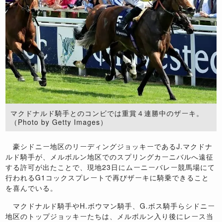
マクドナルド騎手とのコンビでは重賞４連勝中のザーキ。
（Photo by Getty Images）
豪シドニー地区のリーディングジョッキーであるJ.マクドナ
ルド騎手が、メルボルン地区でのスプリングカーニバルへ遠征
する許可が出たことで、現地23日にムーニーバレー競馬場にて
行われるG1コックスプレートで再びザーキに騎乗できること
を喜んでいる。
マクドナルド騎手やH.ボウマン騎手、G.ボス騎手らシドニー
地区のトップジョッキーたちは、メルボルン入り後にレース当