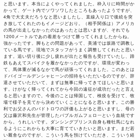
と思います。本当によくやってくれました。枠入りに時間がか
かって、ゲート内でソワソワしたところもあったようですが、
4角で大丈夫だろうなと思いましたし、直線入り口で後続を突
き放してくれたのもイメージどおり。（相手関係は）アメリカ
の馬が出走しなかったのはあったとは思いますが、それでも
1200メートルであの着差をつけて勝ってくれましたからね。
強かったです。脚もとの問題があって、美浦では坂路で調教し
ている馬です。現地でスタッフがうまく調整してくれたと思い
ます。追い切り後に少し疲れが出たと報告も受けていたし、蹄
鉄もあえてスパイクを履かなかったのですが、環境が変わっ
て、馬体重が減るなかで馬が頑張ってくれました。このあとは
ドバイゴールデンシャヒーンの招待をいただいるのですが、辞
退させていただいて、まずは無事に帰ってきてほしいと思いま
す。けがなく帰ってくれてから今回の遠征が成功だったと言え
ると思いますので。今後のことは帰国して、検疫を受けて、牧
場で様子を見てから決めていくことになると思います。この勝
利でお父さんのパドトロワの評価も上がると思いますし、母の
父は藤沢和先生が管理したバブルガムフェローという血統です
から。うれしいです。ダンシングプリンス自身も種牡馬になれ
るようにこれからも大事に育てていきたいと思います。まだ若
い厩舎なのですが、こういう馬を預けていただき、こういう経