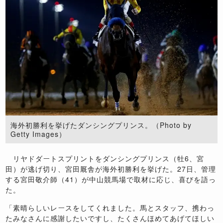
海外初勝利を挙げたダンシングプリンス。（Photo by
Getty Images）
リヤドダートスプリントをダンシングプリンス（牡6、宮
田）が逃げ切り、宮田厩舎が海外初勝利を挙げた。27日、管理
する宮田敬介師（41）が中山競馬場で取材に応じ、喜びを語っ
た。
「素晴らしいレースをしてくれました。馬とスタッフ、携わっ
たみなさんに感謝したいですし、たくさんほめてあげてほしい