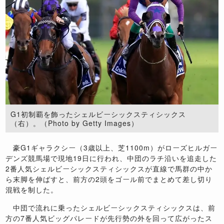
G1初制覇を飾ったシェルビーシックスティシックス
（右）。（Photo by Getty Images）
豪G1ギャラクシー（3歳以上、芝1100m）がローズヒルガー
デンズ競馬場で現地19日に行われ、中団のラチ沿いを追走した
2番人気シェルビーシックスティシックスが直線で馬群の中か
ら末脚を伸ばすと、前方の2頭をゴール前でまとめて差し切り
混戦を制した。
中団で流れに乗ったシェルビーシックスティシックスは、前
方の7番人気ビッグパレードが先行勢の外を回って広がったス