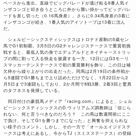
ペースから進出。直線でビッグパレードが逃げ粘る8番人気イ
ンザコンゴと叩き合うところに外から襲い掛かってビッグパレ
ードを差し切った（0.16馬身差）。さらに0.34馬身差の3着に
インザコンゴが続き、1番人気のアイソトープは13着に沈ん
だ。
シェルビーシックスティシックスはトロナド産駒の5歳セン
馬でG1初制覇。3月5日のG2チャレンジステークスで重賞初挑
戦すると、最低人気の身でエデュアルドとネイチャーストリッ
プの間に割って入る快走を披露する一方、12日にはG3モーリ
スマッカーテンステークスで初の重賞勝利を飾り、この日は補
欠枠から繰り上がりの出走だった。同馬は2月19日の条件戦か
ら5連闘でG1勝ちまで上り詰めただけでなく、1月22日から2
月5日まで3連闘もしており、2か月間で8戦3勝、2着3回と驚異
のタフネスを発揮している。
同日付けの豪競馬メディア『racing.com』によると、シェル
ビーシックスティシックスのD.ウィリアムズ調教師は「信じら
れない、何と言うべきなのだろう？ この馬は数週間前にここ
で負け、そしてG1を勝つまでになった」と興奮を抑えられな
い様子のコメント。しかし、その一方で「オールエイジドステ
ークスは考えにあるし、今からTJ（スミスステークス）の登録