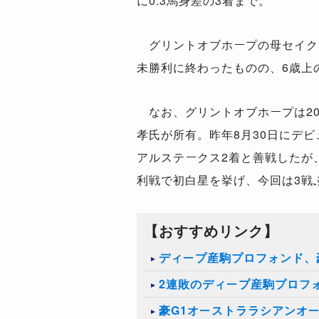
に0.3馬身差の3着まで。
グリントオブホープの母セイク
未勝利に終わったものの、6歳上
なお、グリントオブホープは20
孝氏が所有。昨年8月30日にデビ
アルステークス2着と善戦したが
利戦で初白星を挙げ、今回は3戦
【おすすめリンク】
ディープ産駒プロフォンド、
2連敗のディープ産駒プロフ
豪G1オーストララシアンオ