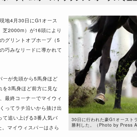
地4月30日にG1オース
芝2000m）が16頭により
のグリントオブホープ（5
の巧みなリードに導かれて
パーが先頭から5馬身ほど
れを3馬身ほど前方に見な
、最終コーナーでマイウィ
くってラチ沿いから抜け出
って追い上げる3番人気バ
30日に行われた豪G1オース
勝利した。（Photo by Press As
った。マイウィスパーはさら