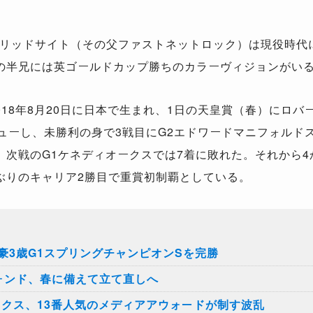
リッドサイト（その父ファストネットロック）は現役時代
の半兄には英ゴールドカップ勝ちのカラーヴィジョンがい
18年8月20日に日本で生まれ、1日の天皇賞（春）にロバ
ューし、未勝利の身で3戦目にG2エドワードマニフォルドス
、次戦のG1ケネディオークスでは7着に敗れた。それから4
ぶりのキャリア2勝目で重賞初制覇としている。
豪3歳G1スプリングチャンピオンSを完勝
ォンド、春に備えて立て直しへ
ークス、13番人気のメディアアウォードが制す波乱