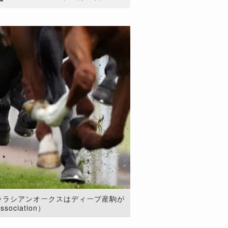
トララシアンオークスはディープ産駒が
sociation）