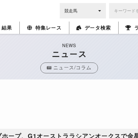
・結果
特集レース
データ検索
NEWS
ニュース
ニュース/コラム
ブホープ、G1オーストララシアンオークスで金