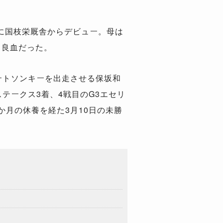
に国枝栄厩舎からデビュー。母は
る良血だった。
ートソンキーを出走させる保坂和
テークス3着、4戦目のG3エセリ
か月の休養を経た3月10日の未勝