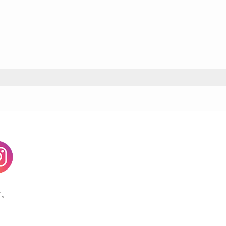
agram
す。