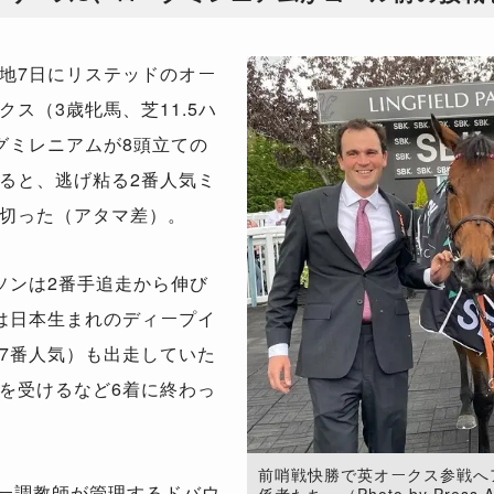
地7日にリステッドのオー
ス（3歳牝馬、芝11.5ハ
グミレニアムが8頭立ての
ると、逃げ粘る2番人気ミ
切った（アタマ差）。
ソンは2番手追走から伸び
は日本生まれのディープイ
7番人気）も出走していた
を受けるなど6着に終わっ
前哨戦快勝で英オークス参戦へ
ー調教師が管理するドバウ