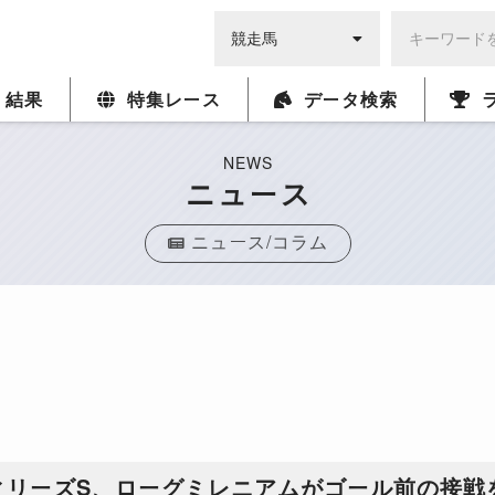
・結果
特集レース
データ検索
NEWS
ニュース
ニュース/コラム
ィリーズS、ローグミレニアムがゴール前の接戦