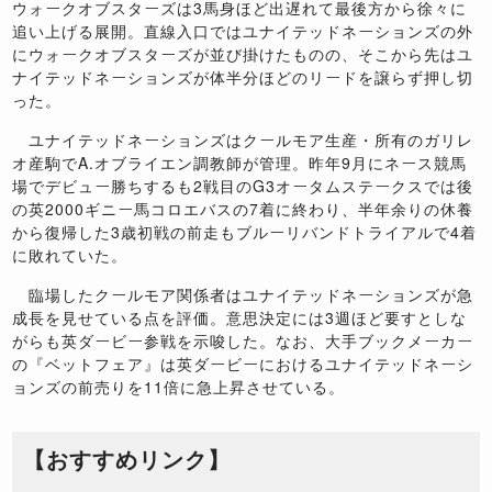
ウォークオブスターズは3馬身ほど出遅れて最後方から徐々に
追い上げる展開。直線入口ではユナイテッドネーションズの外
にウォークオブスターズが並び掛けたものの、そこから先はユ
ナイテッドネーションズが体半分ほどのリードを譲らず押し切
った。
ユナイテッドネーションズはクールモア生産・所有のガリレ
オ産駒でA.オブライエン調教師が管理。昨年9月にネース競馬
場でデビュー勝ちするも2戦目のG3オータムステークスでは後
の英2000ギニー馬コロエバスの7着に終わり、半年余りの休養
から復帰した3歳初戦の前走もブルーリバンドトライアルで4着
に敗れていた。
臨場したクールモア関係者はユナイテッドネーションズが急
成長を見せている点を評価。意思決定には3週ほど要すとしな
がらも英ダービー参戦を示唆した。なお、大手ブックメーカー
の『ベットフェア』は英ダービーにおけるユナイテッドネーシ
ョンズの前売りを11倍に急上昇させている。
【おすすめリンク】