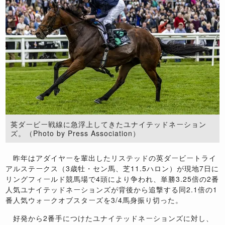
英ダービー戦線に急浮上してきたユナイテッドネーション
ズ。（Photo by Press Association）
昨年はアダイヤーを輩出したリステッドの英ダービートライ
アルステークス（3歳牡・セン馬、芝11.5ハロン）が現地7日に
リングフィールド競馬場で4頭により争われ、単勝3.25倍の2番
人気ユナイテッドネーションズが背後から追撃する同2.1倍の1
番人気ウォークオブスターズを3/4馬身振り切った。
好発から2番手につけたユナイテッドネーションズに対し、