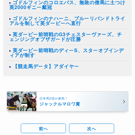
ゴドルフィンのコロエバス、無敗の僚馬に土つけ
英2000ギニー戴冠
ゴドルフィンのナハーニ、ブルーリバンドトライ
アルを制して英ダービーへ直行
英ダービー前哨戦のG3チェスターヴァーズ、チ
ェンジングオブザガードが圧勝
英ダービー前哨戦のディーS、スターオブインデ
ィアが制す
【競走馬データ】アダイヤー
日本馬2頭が参戦！
ジャックルマロワ賞
前へ
次へ