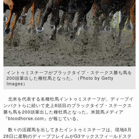
イントゥミスチーフがブラックタイプ・ステークス勝ち馬を
200頭輩出した種牡馬となった。（Photo by Getty
Images）
北米を代表する名種牡馬イントゥミスチーフが、ディープイ
ンパクトらに続いて史上
8
頭目のブラックタイプ・ステークス
勝ち馬を
200
頭輩出した種牡馬となった。米競馬メディア
『
bloodhorse.com
』が報じている。
数々の活躍馬を出してきたイントゥミスチーフは、現地
6
月
28
日に産駒のディープフレイムが
G3
マックスフィールドステ