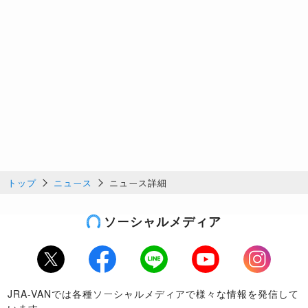
トップ
ニュース
ニュース詳細
ソーシャルメディア
Twitter
Facebook
LINE
Youtube
Instagram
JRA-VANでは各種ソーシャルメディアで様々な情報を発信して