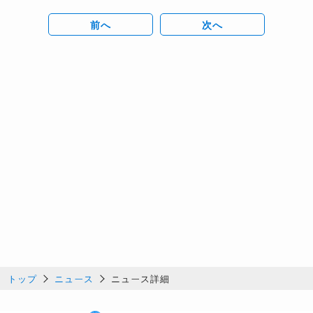
前へ
次へ
トップ
ニュース
ニュース詳細