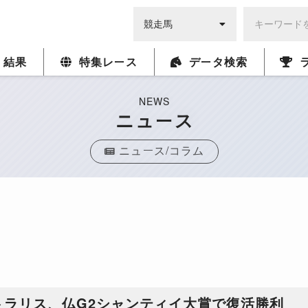
・結果
特集レース
データ検索
NEWS
ニュース
ニュース/コラム
トラリス、仏G2シャンティイ大賞で復活勝利