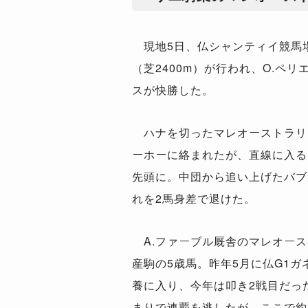
現地5日、仏シャンティイ競馬場
（芝2400m）が行われ、O.ペ
スが快勝した。
ハナを切ったマレオーストラリ
ーホーに絡まれたが、直線に入る
先頭に。中団から追い上げたバブ
れを2馬身差で退けた。
A.ファーブル厩舎のマレオース
産駒の5歳馬。昨年5月に仏G1
養に入り、今年は叩き2戦目だっ
まりで連覇を逃したが、ここで約