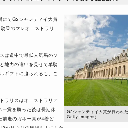
にてG2シャンティイ大賞
リエ騎乗のマレオーストラリ
スは道中で最低人気馬のソ
と地力の違いを見せて単騎
ルギフトに迫られるも、こ
トラリスはオーストラリア
ガネー賞を勝った後は長期休
G2シャンティイ大賞が行われた仏
Getty Images）
た前走のガネー賞が4着ど
13か月ぶりの勝利を手にした。