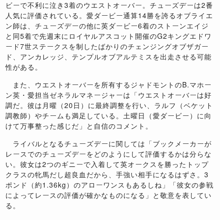
ビーで不利に泣き3着のウエストオーバー。チューズデーは2番
人気に評価されている。愛ダービー通算14勝を誇るオブライエ
ン師は、チューズデーの他に英ダービー6着のストーンエイジ
と同5着で先週末にロイヤルアスコット開催のG2キングエドワ
ード7世ステークスを制したばかりのチェンジングオブザガー
ド、アンカレッジ、テンプルオブアルテミスを出走させる可能
性がある。
また、ウエストオーバーを所有するジャドモントのB.マホー
ン英・愛担当ゼネラルマネージャーは「ウエストオーバーは好
調だ。彼は月曜（20日）に最終調整を行い、ラルフ（ベケット
調教師）やチームも満足している。土曜日（愛ダービー）に向
けて万事整った感じだ」と自信のコメント。
ライバルとなるチューズデーに関しては「ブックメーカーが
レースでのチューズデーをどのようにして評価するかは分らな
い。彼女は2つのギニーで入着して英オークスを勝ったトップ
クラスの牝馬だし超良血だから、手強い相手になるはずさ。3
ポンド（約1.36kg）のアローワンスもあるしね」「彼女の参戦
によってレースの評価が確かなものになる」と敬意を表してい
る。