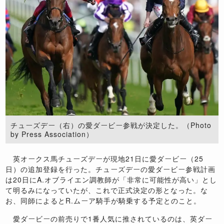
チューズデー（右）の愛ダービー参戦が決定した。（Photo
by Press Association）
英オークス馬チューズデーが現地21日に愛ダービー（25
日）の追加登録を行った。チューズデーの愛ダービー参戦計画
は20日にA.オブライエン調教師が「非常に可能性が高い」とし
て明るみになっていたが、これで正式決定の形となった。な
お、同師によるとR.ムーア騎手が騎乗する予定とのこと。
愛ダービーの前売りで1番人気に推されているのは、英ダー