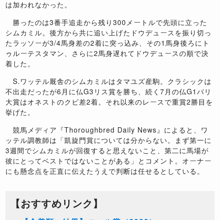
は加われなかった。
勝ったのは3番手追走から残り300メートルで先頭に立った
シムカミル。後方から共に追い上げたドウデュースを振り切っ
たラッソーが3/4馬身差の2着に突っ込み、その1馬身後ろにト
ゥルーテスタマン、さらに2馬身遅れてドウデュースの順で決
着した。
S.ワッテル厩舎のシムカミルはタマユズ産駒。クラシックは
不出走だったが6月に仏G3リス賞を勝ち、続く7月の仏G1パリ
大賞はオネストのクビ差2着。それ以来のレースで重賞2勝目を
挙げた。
競馬メディア『Thoroughbred Daily News』によると、ワ
ッテル調教師は「凱旋門賞については分からない。まず第一に
3週間でシムカミルが回復すると思えないこと、第二に馬場が
彼にとってベストではないことがある」とコメント。オーナー
にも懸念点を正直に伝えたうえで判断は任せるとしている。
【おすすめリンク】