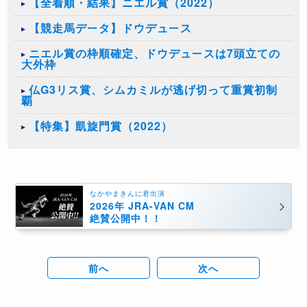
【全着順・結果】ニエル賞（2022）
【競走馬データ】ドウデュース
ニエル賞の枠順確定、ドウデュースは7頭立ての
大外枠
仏G3リス賞、シムカミルが逃げ切って重賞初制
覇
【特集】凱旋門賞（2022）
なかやまきんに君出演
2026年 JRA-VAN CM
絶賛公開中！！
前へ
次へ