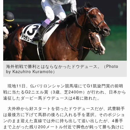
海外初戦で勝利とはならなかったドウデュース。（Photo
by Kazuhiro Kuramoto）
現地11日、仏パリロンシャン競馬場にてG1凱旋門賞の前哨
戦に当たるG2ニエル賞（3歳、芝2400m）が行われ、日本から
遠征したダービー馬ドウデュースは4着に敗れた。
大外枠から好スタートを切ったドウデュースだが、武豊騎手
は最後方に下げて馬群の後ろに入れる手を選択。そのポジショ
ンのまま迎えた直線では外に持ち出して追い出したが、4番手
まで上がった残り200メートル付近で脚色が鈍って勝ち負けに