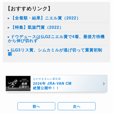
【おすすめリンク】
【全着順・結果】ニエル賞（2022）
【特集】凱旋門賞（2022）
ドウデュースは仏G2ニエル賞で4着、最後方待機
から伸び切れず
仏G3リス賞、シムカミルが逃げ切って重賞初制
覇
なかやまきんに君出演
2026年 JRA-VAN CM
絶賛公開中！！
前へ
次へ