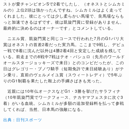
ストが愛チャンピオンSで2着でしたし、（オネストとシムカミ
ルの）上位2頭は強かったんですね。シムカミルはよく走って
くれました。彼にとっては少し柔らかい馬場で、良馬場ならも
っと加速できるはずです。彼は凱旋門賞に登録がありません。
最終的に決めるのはオーナーです」とコメントしている。
ニエル賞、凱旋門賞と同じコースで行われた7月のG1パリ大
賞はオネストの首差2着だった実力馬。ここまで9戦し、デビュ
ー戦で8着に沈んだ以外は4勝2着4回と安定した成績を残して
いる。前走までの8戦中7戦はテオ・バシュロ（先月のワールド
オールスタージョッキーズで来日）とのコンビだったが、この
日はグレゴリー・ブノワ騎手（短期免許で来日経験あり）がテ
ン乗り。直前のヴェルメイユ賞（スウィートレディ）で5年ぶ
りのG1制覇を果たした鞍上の手綱さばきも光った。
近親には10年仏オークスなどG1・3勝を挙げたサラフィナ
（10年凱旋門賞でワークフォース、ナカヤマフェスタに次ぐ3
着）がいる血統。シムカミルが多額の追加登録料を払って参戦
してくれば、当然、日本馬の強敵になる。
出典：日刊スポーツ