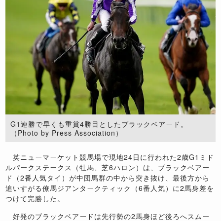
G1連勝で早くも重賞4勝目としたブラックベアード。
（Photo by Press Association）
英ニューマーケット競馬場で現地24日に行われた2歳G1ミド
ルパークステークス（牡馬、芝6ハロン）は、ブラックベアー
ド（2番人気タイ）が中団馬群の中から突き抜け、最後方から
追いすがる僚馬ジアンタークティック（6番人気）に2馬身差を
つけて完勝した。
好発のブラックベアードは先行勢の2馬身ほど後ろへスムー