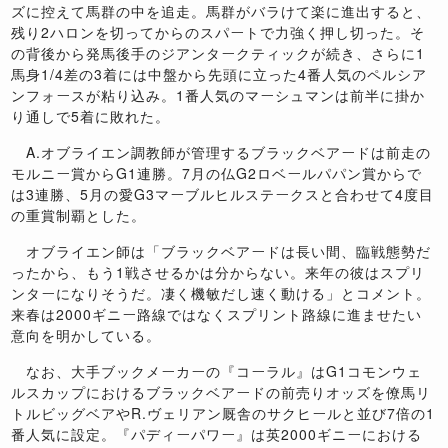
ズに控えて馬群の中を追走。馬群がバラけて楽に進出すると、
残り2ハロンを切ってからのスパートで力強く押し切った。そ
の背後から発馬後手のジアンタークティックが続き、さらに1
馬身1/4差の3着には中盤から先頭に立った4番人気のペルシア
ンフォースが粘り込み。1番人気のマーシュマンは前半に掛か
り通しで5着に敗れた。
A.オブライエン調教師が管理するブラックベアードは前走の
モルニー賞からG1連勝。7月の仏G2ロベールパパン賞からで
は3連勝、5月の愛G3マーブルヒルステークスと合わせて4度目
の重賞制覇とした。
オブライエン師は「ブラックベアードは長い間、臨戦態勢だ
ったから、もう1戦させるかは分からない。来年の彼はスプリ
ンターになりそうだ。凄く機敏だし速く動ける」とコメント。
来春は2000ギニー路線ではなくスプリント路線に進ませたい
意向を明かしている。
なお、大手ブックメーカーの『コーラル』はG1コモンウェ
ルスカップにおけるブラックベアードの前売りオッズを僚馬リ
トルビッグベアやR.ヴェリアン厩舎のサクヒールと並び7倍の1
番人気に設定。『パディーパワー』は英2000ギニーにおける