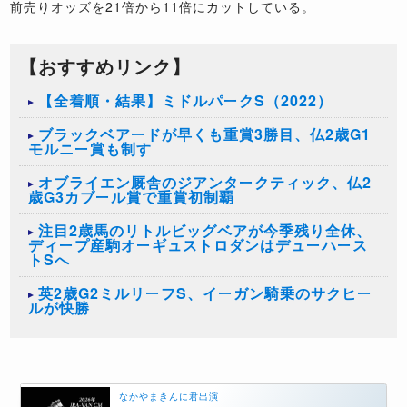
前売りオッズを21倍から11倍にカットしている。
【おすすめリンク】
【全着順・結果】ミドルパークS（2022）
ブラックベアードが早くも重賞3勝目、仏2歳G1
モルニー賞も制す
オブライエン厩舎のジアンタークティック、仏2
歳G3カブール賞で重賞初制覇
注目2歳馬のリトルビッグベアが今季残り全休、
ディープ産駒オーギュストロダンはデューハース
トSへ
英2歳G2ミルリーフS、イーガン騎乗のサクヒー
ルが快勝
なかやまきんに君出演