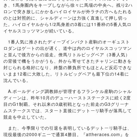
き、1馬身圏内をキープしながら徐々に馬場の中央へ。残り2ハ
ロンで突き放しにかかるハイロイヤルが外ラチの方へもたれる
のとは対照的に、シャルディーンは力強く直進して押し切っ
た。ハイロイヤルから1/2馬身差の3着には11番枠の5番人気ロ
イヤルスコッツマンが続いている。
1番人気に推されたディープインパクト産駒のオーギュスト
ロダンはゲートの出が遅く、道中は内のロイヤルスコッツマン
と並んで後方からの追走。僚馬リトルビッグベア（3番人気）
の背後で機をうかがうも、外から寄せてきたチャリンに動きを
封じられる格好になり、終盤の勝負所でもほとんど反応できな
いまま12着に大敗した。リトルビッグベアも最下位の14着に
沈んでいる。
A.ボールディング調教師が管理するフランケル産駒のシャル
ディーンは、昨年10月のデューハーストステークスに続く2度
目のG1制覇。それ以来の3歳初戦となった前走のG3グリーナ
ムステークスでは、スタート直後にデットーリ騎手が落馬して
競走を中止していた。
また、今季限りでの引退を表明しているデットーリ騎手は、
現役最後の2000ギニーで通算4勝目。『attheraces.com』を