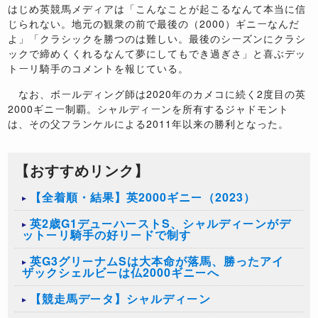
はじめ英競馬メディアは「こんなことが起こるなんて本当に信
じられない。地元の観衆の前で最後の（2000）ギニーなんだ
よ」「クラシックを勝つのは難しい。最後のシーズンにクラシ
ックで締めくくれるなんて夢にしてもでき過ぎさ」と喜ぶデッ
トーリ騎手のコメントを報じている。
なお、ボールディング師は2020年のカメコに続く2度目の英
2000ギニー制覇。シャルディーンを所有するジャドモント
は、その父フランケルによる2011年以来の勝利となった。
【おすすめリンク】
【全着順・結果】英2000ギニー（2023）
英2歳G1デューハーストS、シャルディーンがデ
ットーリ騎手の好リードで制す
英G3グリーナムSは大本命が落馬、勝ったアイ
ザックシェルビーは仏2000ギニーへ
【競走馬データ】シャルディーン