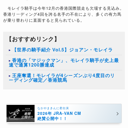
モレイラ騎手は今年12月の香港国際競走も欠場する見込み。
香港リーディング4回を誇る名手の不在により、多くの有力馬
が乗り替わりに直面すると見られている。
【おすすめリンク】
【世界の騎手紹介 Vol.5】ジョアン・モレイラ
香港の「マジックマン」、モレイラ騎手が史上最
速で通算1200勝達成
王座奪還！モレイラが4シーズンぶり4度目のリ
ーディング確定／香港競馬
なかやまきんに君出演
2026年 JRA-VAN CM
絶賛公開中！！