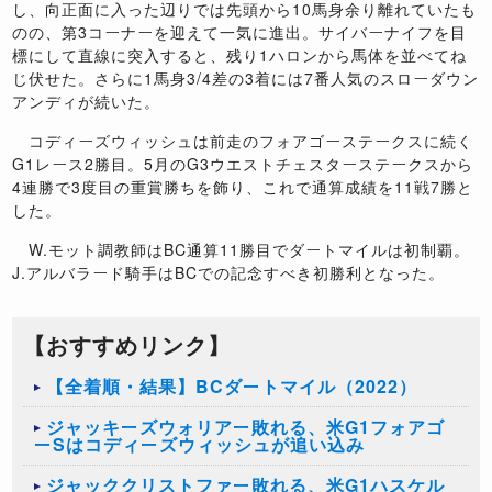
し、向正面に入った辺りでは先頭から10馬身余り離れていたも
のの、第3コーナーを迎えて一気に進出。サイバーナイフを目
標にして直線に突入すると、残り1ハロンから馬体を並べてね
じ伏せた。さらに1馬身3/4差の3着には7番人気のスローダウン
アンディが続いた。
コディーズウィッシュは前走のフォアゴーステークスに続く
G1レース2勝目。5月のG3ウエストチェスターステークスから
4連勝で3度目の重賞勝ちを飾り、これで通算成績を11戦7勝と
した。
W.モット調教師はBC通算11勝目でダートマイルは初制覇。
J.アルバラード騎手はBCでの記念すべき初勝利となった。
【おすすめリンク】
【全着順・結果】BCダートマイル（2022）
ジャッキーズウォリアー敗れる、米G1フォアゴ
ーSはコディーズウィッシュが追い込み
ジャッククリストファー敗れる、米G1ハスケル