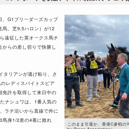
、G1ブリーダーズカップ
馬、芝9.5ハロン）が12
ら遠征した英オークス馬チ
走からの差し切りで快勝し
イタリアンが逃げ粘り、さ
人気のレディスパイトスピア
期免許を取得して来日中の
したナシュワは、1番人気の
、ラチ沿いから直線で外に
馬身1/2差の4着に敗れ
このまま引退か、香港C参戦の可