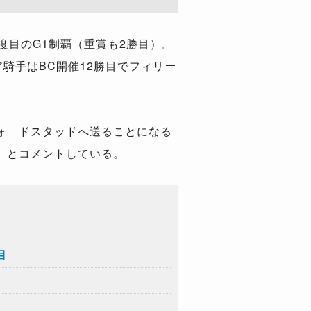
目のG1制覇（重賞も2勝目）。
ア騎手はBC開催12勝目でフィリー
ォードスタッドへ送ることになる
」とコメントしている。
目