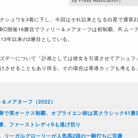
by Press Association）
シュワを3着に下し、今回はそれ以来となる白星で通算2度
BC開催16勝目でフィリー＆メアターフは初制覇、R.ムー
13年以来の2勝目としている。
ズデーについて「計画としては彼女を引退させてアシュフ
けさせることもあり得る。その場合は香港カップも考える
＆メアターフ（2022）
乗で英オークス制覇、オブライエン師は英クラシック41勝
連勝、ファーストレディSも逃げ切り
S、リーガルグローリーが人気馬2頭の一騎打ちに完勝