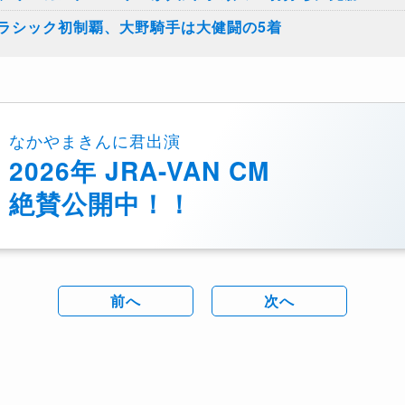
ラシック初制覇、大野騎手は大健闘の5着
なかやまきんに君出演
2026年 JRA-VAN CM
絶賛公開中！！
前へ
次へ