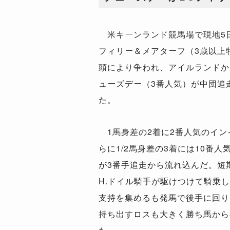
米キーンランド競馬場で現地5日
フィリー＆メアターフ（3歳以上牝
頭により争われ、アイルランドか
ューズデー（3番人気）が中団追
た。
1馬身差の2着に2番人気のイン
らに1/2馬身差の3着には10番
が3番手追走から流れ込んだ。短
H.ドイル騎手が駆けつけて騎乗
支持を集めるも発馬で後手に回り
持ち出すロスも大きく勝ち馬から3