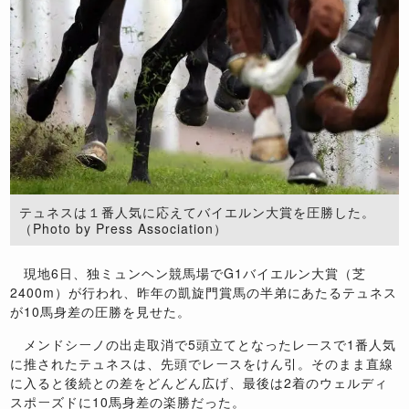
テュネスは１番人気に応えてバイエルン大賞を圧勝した。
（Photo by Press Association）
現地6日、独ミュンヘン競馬場でG1バイエルン大賞（芝
2400m）が行われ、昨年の凱旋門賞馬の半弟にあたるテュネス
が10馬身差の圧勝を見せた。
メンドシーノの出走取消で5頭立てとなったレースで1番人気
に推されたテュネスは、先頭でレースをけん引。そのまま直線
に入ると後続との差をどんどん広げ、最後は2着のウェルディ
スポーズドに10馬身差の楽勝だった。