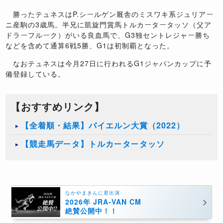
勝ったテュネスはP.シールゲン厩舎のミスワキ系ジュリアー
ニ産駒の3歳馬。半兄に凱旋門賞馬トルカータータッソ（父ア
ドラーフルーク）がいる良血馬で、G3独セントレジャー勝ち
などを含めて通算6戦5勝、G1は初制覇となった。
なおテュネスは今月27日に行われるG1ジャパンカップに予
備登録している。
【おすすめリンク】
【全着順・結果】バイエルン大賞（2022）
【競走馬データ】トルカータータッソ
なかやまきんに君出演
2026年 JRA-VAN CM
絶賛公開中！！