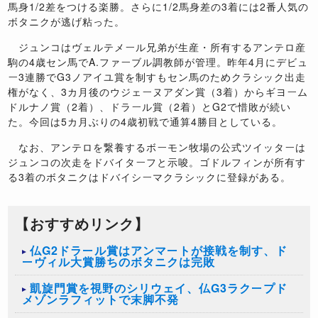
馬身1/2差をつける楽勝。さらに1/2馬身差の3着には2番人気の
ボタニクが逃げ粘った。
ジュンコはヴェルテメール兄弟が生産・所有するアンテロ産
駒の4歳セン馬でA.ファーブル調教師が管理。昨年4月にデビュ
ー3連勝でG3ノアイユ賞を制すもセン馬のためクラシック出走
権がなく、3カ月後のウジェーヌアダン賞（3着）からギヨーム
ドルナノ賞（2着）、ドラール賞（2着）とG2で惜敗が続い
た。今回は5カ月ぶりの4歳初戦で通算4勝目としている。
なお、アンテロを繋養するボーモン牧場の公式ツイッターは
ジュンコの次走をドバイターフと示唆。ゴドルフィンが所有す
る3着のボタニクはドバイシーマクラシックに登録がある。
【おすすめリンク】
仏G2ドラール賞はアンマートが接戦を制す、ド
ーヴィル大賞勝ちのボタニクは完敗
凱旋門賞を視野のシリウェイ、仏G3ラクープド
メゾンラフィットで末脚不発