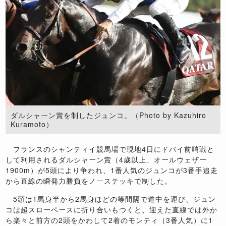
ダルシャーン賞を制したジュンコ。（Photo by Kazuhiro
Kuramoto）
フランスのシャンティイ競馬場で現地4日にドバイ前哨戦と
して利用されるダルシャーン賞（4歳以上、オールウェザー
1900m）が5頭により争われ、1番人気のジュンコが3番手追走
から直線の瞬発力勝負をノーステッキで制した。
5頭は1馬身半から2馬身ほどの等間隔で道中を運び、ジュン
コは超スローペースに折り合いもつくと、迎えた直線では外か
ら楽々と前方の2頭をかわして2着のモンティ（3番人気）に1