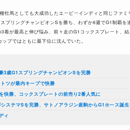
牡馬としても大成功したエーピーインディと同じファミリー
はスプリングチャンピオンSを勝ち、わずか6週でG1制覇を
の3着が最高と伸び悩み、前々走のG1コックスプレート、
ィカップではともに最下位に沈んでいた。
豪3歳G1スプリングチャンピオンSを完勝
ヒトツが最内キープで快勝
Sを快勝、コックスプレートの前売り2番人気に
がシステマSを完勝、サトノアラジン産駒からG1ホース誕生
ディ