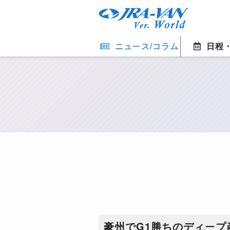
ニュース/コラム
日程
豪州でG1勝ちのディー