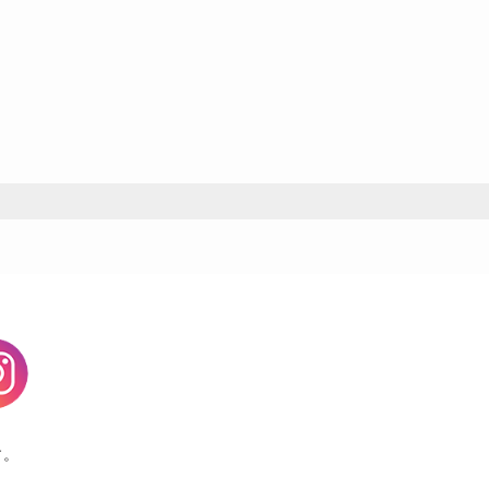
agram
す。