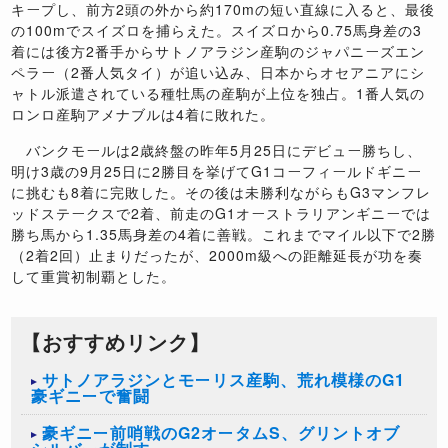
キープし、前方2頭の外から約170mの短い直線に入ると、最後
の100mでスイズロを捕らえた。スイズロから0.75馬身差の3
着には後方2番手からサトノアラジン産駒のジャパニーズエン
ペラー（2番人気タイ）が追い込み、日本からオセアニアにシ
ャトル派遣されている種牡馬の産駒が上位を独占。1番人気の
ロンロ産駒アメナブルは4着に敗れた。
バンクモールは2歳終盤の昨年5月25日にデビュー勝ちし、
明け3歳の9月25日に2勝目を挙げてG1コーフィールドギニー
に挑むも8着に完敗した。その後は未勝利ながらもG3マンフレ
ッドステークスで2着、前走のG1オーストラリアンギニーでは
勝ち馬から1.35馬身差の4着に善戦。これまでマイル以下で2勝
（2着2回）止まりだったが、2000m級への距離延長が功を奏
して重賞初制覇とした。
【おすすめリンク】
サトノアラジンとモーリス産駒、荒れ模様のG1
豪ギニーで奮闘
豪ギニー前哨戦のG2オータムS、グリントオブ