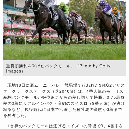
重賞初勝利を挙げたバンクモール。（Photo by Getty
Images）
現地18日に豪ムーニーバレー競馬場で行われた3歳G2アリス
タークラークステークス（芝2040m）は、4番人気のモーリス
産駒バンクモールが好位追走からの差し切りで快勝。0.75馬身
差の2着にリアルインパクト産駒のスイズロ（9番人気）が逃げ
粘るなど、現役時代に日本で活躍した種牡馬の産駒が3着まで
を独占した。
1番枠のバンクモールは逃げるスイズロの背後で3、4番手を