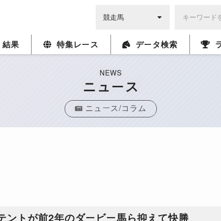
・結果
特集レース
データ検索
NEWS
ニュース
ニュース/コラム
テントが前2年のダービー馬ら抑えて快勝