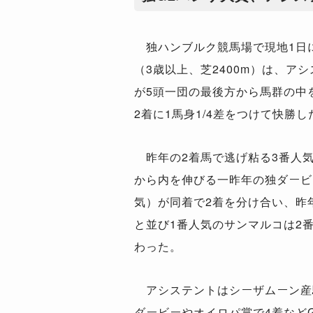
独ハンブルク競馬場で現地1日に
（3歳以上、芝2400m）は、ア
が5頭一団の最後方から馬群の中
2着に1馬身1/4差をつけて快勝し
昨年の2着馬で逃げ粘る3番人気
から内を伸びる一昨年の独ダービ
気）が同着で2着を分け合い、昨
と並び1番人気のサンマルコは2
わった。
アシステントはシーザムーン産
ダービーやオイロパ賞で4着など