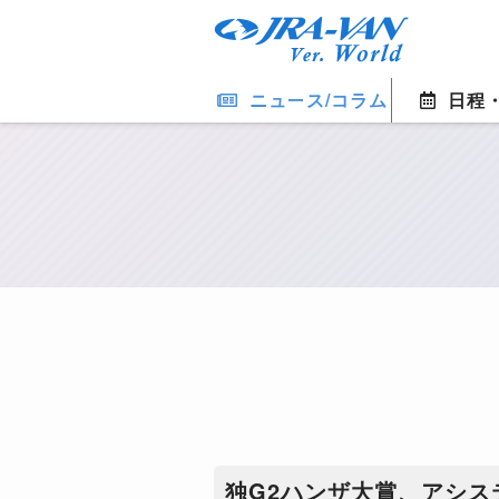
ニュース/コラム
日程
独G2ハンザ大賞、アシス