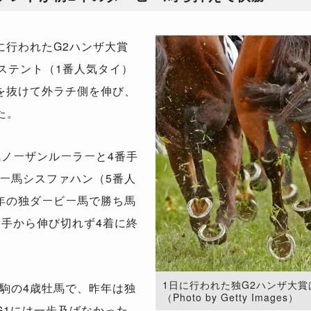
行われたG2ハンザ大賞
システント（1番人気タイ）
を抜けて外ラチ側を伸び、
た。
ノーザンルーラーと4番手
ー馬シスファハン（5番人
年の独ダービー馬で勝ち馬
番手から伸び切れず4着に終
1日に行われた独G2ハンザ大
駒の4歳牡馬で、昨年は独
（Photo by Getty Images）
G1には一歩及ばなかった