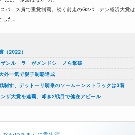
ルヤスパース賞で重賞制覇。続く前走のG2バーデン経済大賞
とした。
（2022）
ーザンルーラーがメンドシーノら撃破
大外一気で親子制覇達成
戦制す、デットーリ騎乗のソームーンストラックは3着
ハンザ大賞を連覇、叩き2戦目で健在アピール
なかやまきんに君出演