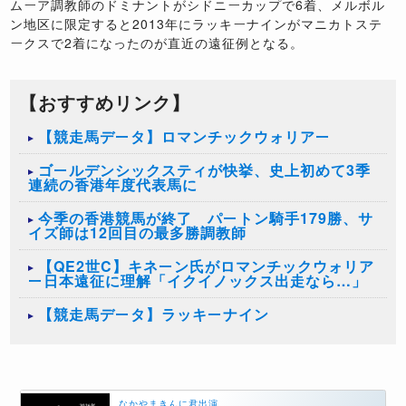
ムーア調教師のドミナントがシドニーカップで6着、メルボル
ン地区に限定すると2013年にラッキーナインがマニカトステ
ークスで2着になったのが直近の遠征例となる。
【おすすめリンク】
【競走馬データ】ロマンチックウォリアー
ゴールデンシックスティが快挙、史上初めて3季
連続の香港年度代表馬に
今季の香港競馬が終了 パートン騎手179勝、サ
イズ師は12回目の最多勝調教師
【QE2世C】キネーン氏がロマンチックウォリア
ー日本遠征に理解「イクイノックス出走なら…」
【競走馬データ】ラッキーナイン
なかやまきんに君出演