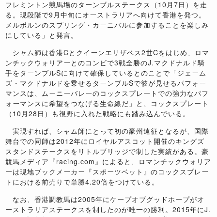
フレミントン競馬場のターンブルステークス（10月7日）を走
る。現段階で9月中旬にオーストラリアへ向けて香港を発つ。
メルボルンのスプリング・カーニバルに参加することを楽しみ
にしている」と発言。
シャム師は香港Cとクイーンエリザベス2世Cをはじめ、ロマ
ンチックウォリアーとのコンビで3戦全勝のJ.マクドナルド騎
手をターンブルSに向けて確保しているとのことで「ジェーム
ズ・マクドナルドを乗せるターンブルSで彼が見せるパフォー
マンスは、ムーニーバレーのコックスプレートでの強力なパフ
ォーマンスに希望をつなげる生命線だ」と、コックスプレート
（10月28日）も視野に入れた戦略にも踏み込んでいる。
実現すれば、シャム師にとって初の豪州遠征となるが、国際
舞台での同師は2012年にロイヤルアスコット開催のキングズ
スタンドステークスをリトルブリッジで制した実績がある。豪
競馬メディア『racing.com』によると、ロマンチックウォリア
ーは現地ブックメーカー『スポーツベット』のコックスプレー
トにおける前売りで単勝4.20倍をつけている。
なお、香港調教馬は2005年にケープオブグッドホープがオ
ーストラリアステークスを制したのが唯一の勝利。2015年にJ.