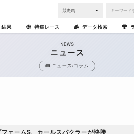
・結果
特集レース
データ検索
NEWS
ニュース
ニュース/コラム
ブフェームS、カールスパクラーが快勝