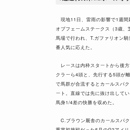
現地11日、雷雨の影響で1週間
オブフェームステークス（3歳、
馬場で行われ、T.ガファリオン
番人気に応えた。
レースは内枠スタートから後方
クラーら4頭と、先行する5頭が
で馬群が合流するとカールスパク
ート。直線では先に抜け出してい
馬身1/4差の快勝を収めた。
C.ブラウン厩舎のカールスパク
重賞初挑戦だった5月のG2アメ