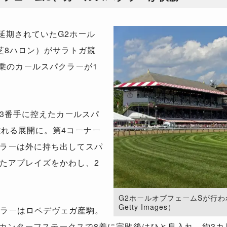
延期されていたG2ホール
芝8ハロン）がサラトガ競
騎乗のカールスパクラーが1
3番手に控えたカールスパ
離れる展開に。第4コーナー
ラーは外に持ち出してスパ
たアプレイズをかわし、2
G2ホールオブフェームSが行われ
Getty Images）
ラーはロペデヴェガ産駒。
リカンターフステークスで8着に完敗後はひと息入れ、約3