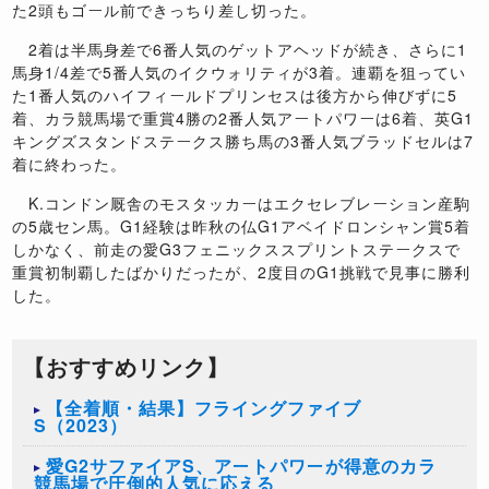
た2頭もゴール前できっちり差し切った。
2着は半馬身差で6番人気のゲットアヘッドが続き、さらに1
馬身1/4差で5番人気のイクウォリティが3着。連覇を狙ってい
た1番人気のハイフィールドプリンセスは後方から伸びずに5
着、カラ競馬場で重賞4勝の2番人気アートパワーは6着、英G1
キングズスタンドステークス勝ち馬の3番人気ブラッドセルは7
着に終わった。
K.コンドン厩舎のモスタッカーはエクセレブレーション産駒
の5歳セン馬。G1経験は昨秋の仏G1アベイドロンシャン賞5着
しかなく、前走の愛G3フェニックススプリントステークスで
重賞初制覇したばかりだったが、2度目のG1挑戦で見事に勝利
した。
【おすすめリンク】
【全着順・結果】フライングファイブ
S（2023）
愛G2サファイアS、アートパワーが得意のカラ
競馬場で圧倒的人気に応える