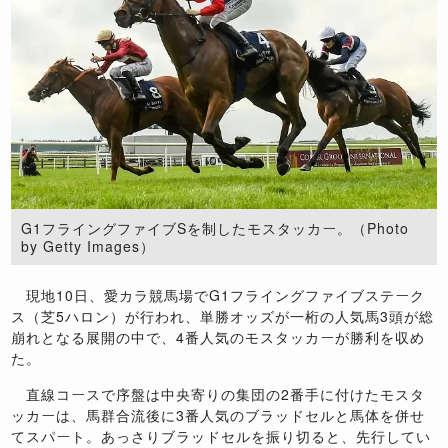
G1フライングファイブSを制したモスタッカー。（Photo
by Getty Images）
現地10日、愛カラ競馬場でG1フライングファイブステーク
ス（芝5ハロン）が行われ、単勝オッズが一桁の人気馬3頭が総
崩れとなる展開の中で、4番人気のモスタッカーが勝利を収め
た。
直線コースで序盤は中央寄りの集団の2番手に付けたモスタ
ッカーは、馬群合流後に3番人気のブラッドセルと馬体を併せ
てスパート。あっさりブラッドセルを振り切ると、先行してい