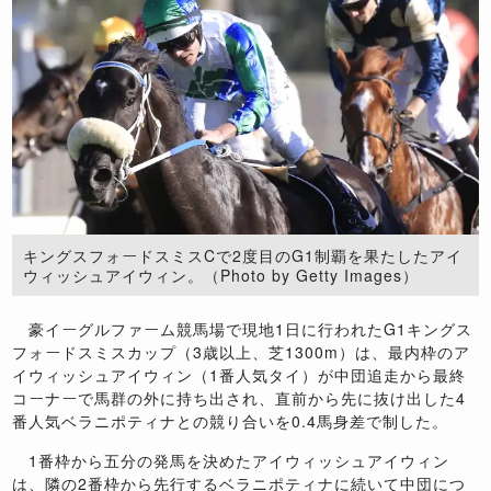
キングスフォードスミスCで2度目のG1制覇を果たしたアイ
ウィッシュアイウィン。（Photo by Getty Images）
豪イーグルファーム競馬場で現地1日に行われたG1キングス
フォードスミスカップ（3歳以上、芝1300m）は、最内枠のア
イウィッシュアイウィン（1番人気タイ）が中団追走から最終
コーナーで馬群の外に持ち出され、直前から先に抜け出した4
番人気ベラニポティナとの競り合いを0.4馬身差で制した。
1番枠から五分の発馬を決めたアイウィッシュアイウィン
は、隣の2番枠から先行するベラニポティナに続いて中団につ