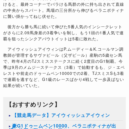
けると、最終コーナーでバラける馬群の外に持ち出されて直線
の中央からスパート。馬場の三分所から伸びるベラニポティナ
に襲い掛かってねじ伏せた。
後方から勝ち馬に続いて伸びた5番人気のインシークレット
がさらに2.09馬身差の3着争いを制し、もう1頭の1番人気で連
覇を狙ったシンクアバウトイットは5着に敗れた。
アイウィッシュアイウィンはP.ムーディー＆K.コールマン調
教師が管理するサヴァビール（父ザビール）産駒の5歳セン馬
で、昨年4月のTJスミスステークスに続く2度目のG1制覇。今
季は9月のメムジーステークス（3着）で始動するも、ジ・エベ
レストや前走のドゥームベン10000での2着、TJスミスSも3着
で連覇を逃すなど、G1級のレースばかり4戦して一歩及ばない
結果が続いていた。
【おすすめリンク】
【競走馬データ】アイウィッシュアイウィン
豪G1ドゥームベン10000、ベラニポティナが出