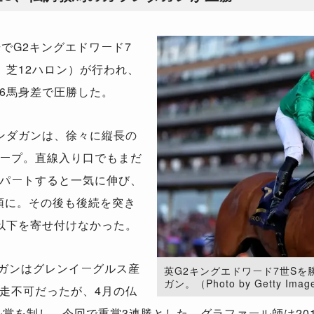
でG2キングエドワード7
、芝12ハロン）が行われ、
6馬身差で圧勝した。
ンダガンは、徐々に縦長の
ープ。直線入り口でもまだ
パートすると一気に伸び、
先頭に。その後も後続を突き
以下を寄せ付けなかった。
ガンはグレンイーグルス産
英G2キングエドワード7世Sを
ガン。（Photo by Getty Imag
走不可だったが、4月の仏
ル賞を制し、今回で重賞3連勝とした。グラファール師は20