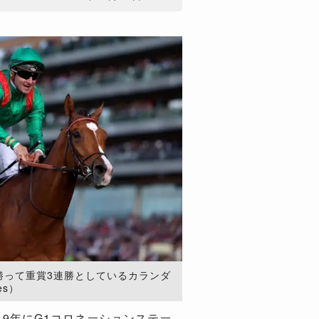
勝って重賞3連勝としているカランダ
es）
19年にG1コロネーションステー