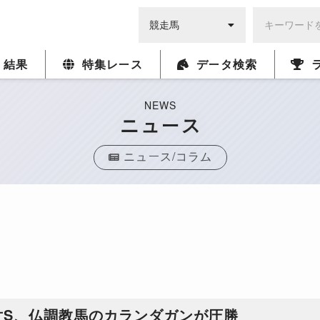
・結果
特集レース
データ検索
NEWS
ニュース
ニュース/コラム
世S、仏調教馬のカランダガンが圧勝