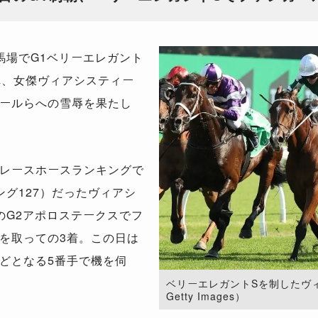
場でG1ベリーエレガント
れ、女傑ヴィアシスティー
ールらへの雪辱を果たし
レースホースランキングで
グ127）だったヴィアシ
のG2アポロステークスでフ
を取っての3着。この日は
どとなる5番手で機を伺
ベリーエレガントSを制したヴィア
Getty Images）