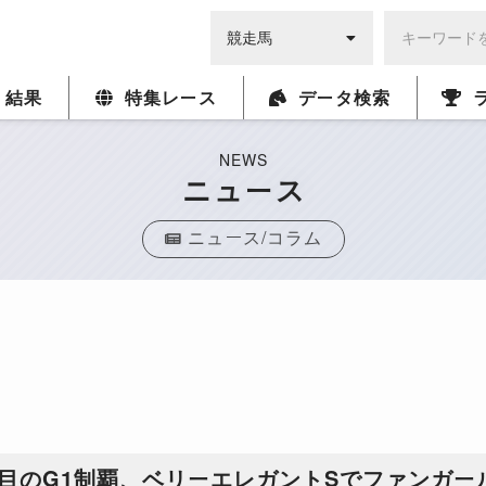
・結果
特集レース
データ検索
NEWS
ニュース
ニュース/コラム
目のG1制覇、ベリーエレガントSでファンガー