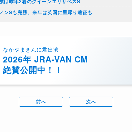
標は昨年2着のクイーンエリザベスS
ノンSも完勝、来年は英国に里帰り遠征も
なかやまきんに君出演
2026年 JRA-VAN CM
絶賛公開中！！
前へ
次へ