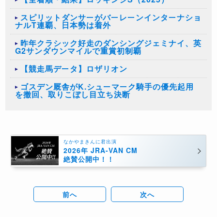
スピリットダンサーがバーレーンインターナショ
ナルT連覇、日本勢は着外
昨年クラシック好走のダンシングジェミナイ、英
G2サンダウンマイルで重賞初制覇
【競走馬データ】ロザリオン
ゴスデン厩舎がK.シューマーク騎手の優先起用
を撤回、取りこぼし目立ち決断
なかやまきんに君出演
2026年 JRA-VAN CM
絶賛公開中！！
前へ
次へ