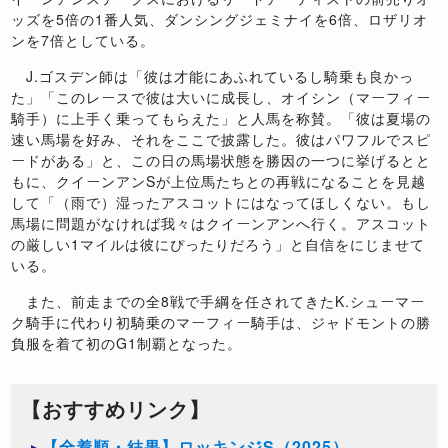
ッズを5倍の1番人気、ダンシングジェミナイを6倍、ロザリオ
ンを7倍としている。
J.ゴスデン師は「彼は才能にあふれているし騎乗も良かっ
た」「このレースで彼は大いに成長し、オイシン（マーフィー
騎手）に上手く乗ってもらえた」と人馬を称賛。「彼は夏場の
速い馬場を好み、それをここで披露した。彼はパワフルでスピ
ードがある」と、この日の馬場状態を勝因の一つに挙げるとと
もに、クイーンアンSが上位馬たちとの再戦になることを見越
して「（雨で）湿ったアスコットにはなってほしくない。もし
馬場に問題がなければ我々はクイーンアンへ行く。アスコット
の厳しい1マイルは彼にぴったりだろう」と自信をにじませて
いる。
また、前走までの全8戦で手綱を任されてきたK.シューマー
ク騎手に代わり初騎乗のマーフィー騎手は、ジャドモントの勝
負服を着て初のG1制覇となった。
【おすすめリンク】
【全着順・結果】ロッキンジS（2025）