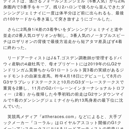
ティストは、逃げるフォールンエンジェル（6番人気）から2馬
身圏内で3番手をキープ。残り2ハロンで後ろから並んできたダ
ンシングジェミナイに一度は体半分ほど前に出られるも、最後
の100ヤードから巻き返して突き放すようにゴールした。
さらに2馬身1/4差の3着争いをダンシングジェミナイと道中
並走の2番人気ロザリオンが制し、3番人気のノータブルスピー
チはロザリオンの背後で最後方追走から短アタマ差及ばず4着
に終わった。
リードアーティストはJ＆T.ゴスデン調教師が管理するドバ
ウィ産駒の4歳牡馬で、母オブリゲートには2019年の仏G2サ
ンドリンガム賞勝ちからG1ロートシルト賞3着の実績があるジ
ャドモントの自家生産馬。昨年4月18日にデビューして8月の
G3サラブレッドステークスと10月のG3ダーレーステークスで
重賞を2勝し、11月のG2バーレーンインターナショナルトロフ
ィー（2着）から復帰した今季初戦の前走はG2サンダウンマイ
ルで1着のダンシングジェミナイから約13馬身差の最下位に沈
んでいた。
英競馬メディア『attheraces.com』などによると、大手ブ
ックメーカー『コーラル』はロイヤルアスコット開催のG1ク
イーンアンステークスにおけるリードアーティストの前売りオ