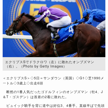
エクリプスSでドラクロワ（左）に敗れたオンブズマン
（右）。（Photo by Getty Images）
＜エクリプスS＞◇5日＝サンダウン（英国）◇G1◇芝1990メ
ートル◇3歳上◇出走6頭
断然の1番人気だったゴドルフィンのオンブズマン（牡4、J
＆T・ゴスデン）は首差の2着に敗れた。
ビュイック騎手を背に道中は好位3、4番手。直線半ばで先頭