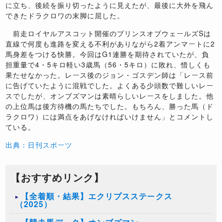
に立ち、後続を振り切ったように見えたが、最後に大外を飛ん
できたドラクロワの末脚に屈した。
前走ロイヤルアスコット開催のプリンスオブウェールズSは
直線で何度も進路を変える不利がありながら2着アンマートに2
馬身差をつける快勝。今回はG1連勝を期待されていたが、負
担重量で4・5キロ軽い3歳馬（56・5キロ）に敗れ、惜しくも
果たせなかった。レース後のジョン・ゴスデン師は「レース前
に告げていたように混戦でした。よくある少頭数で難しいレー
スでしたが、オンブズマンは素晴らしいレースをしました。他
の上位馬は後方待機の馬たちでした。もちろん、勝った馬（ド
ラクロワ）には満点をあげなければいけません」とコメントし
ている。
出典：日刊スポーツ
【おすすめリンク】
【全着順・結果】エクリプスステークス
（2025）