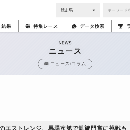
・結果
特集レース
データ検索
NEWS
ニュース
ニュース/コラム
着のエストレンジ、馬場次第で凱旋門賞に挑戦も