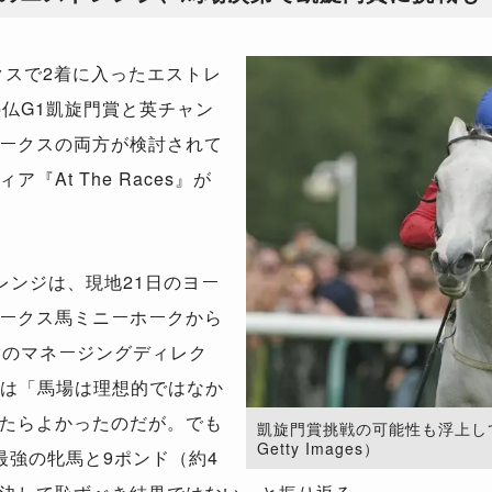
スで2着に入ったエストレ
の仏G1凱旋門賞と英チャン
ークスの両方が検討されて
At The Races』が
レンジは、現地21日のヨー
ークス馬ミニーホークから
営のマネージングディレク
氏は「馬場は理想的ではなか
たらよかったのだが。でも
凱旋門賞挑戦の可能性も浮上してい
Getty Images）
最強の牝馬と9ポンド（約4