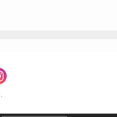
agram
す。