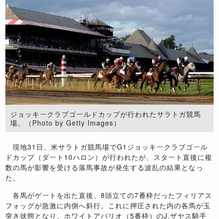
ジョッキークラブゴールドカップが行われたサラトガ競馬
場。（Photo by Getty Images）
現地
31
日、米サラトガ競馬場で
G1
ジョッキークラブゴール
ドカップ（ダート
10
ハロン）が行われたが、スタート直後に複
数の馬が影響を受ける落馬事故が発生する波乱の結果となっ
た。
各馬がゲートを出た直後、
8
頭立ての
7
番枠だった
フィリアス
フォッグ
が急激に内側へ斜行。これに押圧された内の各馬が玉
突き状態となり、ホワイトアバリオ（
5
番枠）の
J.
ザヤス騎手