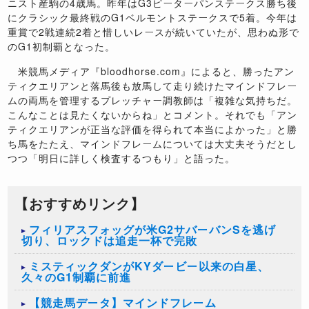
ニスト産駒の
4
歳馬。昨年は
G3
ピーターパンステークス勝ち後
にクラシック最終戦の
G1
ベルモントステークスで
5
着。今年は
重賞で
2
戦連続
2
着と惜しいレースが続いていたが、思わぬ形で
の
G1
初制覇となった。
米競馬メディア『
bloodhorse.com
』によると、勝ったアン
ティクエリアンと落馬後も放馬して走り続けたマインドフレー
ムの両馬を管理するプレッチャー調教師は「複雑な気持ちだ。
こんなことは見たくないからね」とコメント。それでも「アン
ティクエリアンが正当な評価を得られて本当によかった」と勝
ち馬をたたえ、マインドフレームについては大丈夫そうだとし
つつ「明日に詳しく検査するつもり」と語った。
【おすすめリンク】
フィリアスフォッグが米G2サバーバンSを逃げ
切り、ロックドは追走一杯で完敗
ミスティックダンがKYダービー以来の白星、
久々のG1制覇に前進
【競走馬データ】マインドフレーム