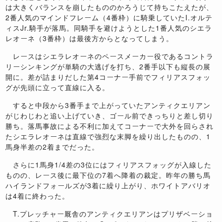
は大きくバランスを崩したもののかろうじて持ちこたえたが、
2
番人気のマインドフレーム（
4
番枠）に騎乗していた
I.
オルテ
ィス
Jr.
騎手が落馬。同騎手を避けようとした
1
番人気のシエラ
レオーネ（
3
番枠）は最後方からとなってしまう。
レースはシエラレオーネのペースメーカー役であるコントラ
リーシンキングが単騎の大逃げを打ち、
2
番手以下も縦長の展
開に。差が詰まりだした第
4
コーナー手前で
フィリアスフォッ
グ
が先頭に立って直線に入る。
すると中段から
3
番手まで上がっていたアンティクエリアン
がじわじわと追い上げていき、ゴール前できっちりと差し切り
勝ち。落馬事故による不利に加えてコーナーで大外を回らされ
たシエラレオーネは直線で強烈な末脚を繰り出したものの、
1
馬身半差の
2
着までだった。
さらに
1
馬身
1/4
差の
3
位には
フィリアスフォッグ
が入線した
ものの、レース後に最下位の
7
着へ降着の裁定。昨年の勝ち馬
ハイランドフォールズが
3
着に繰り上がり、ホワイトアバリオ
は
4
着に終わった。
T.
プレッチャー厩舎のアンティクエリアンはプリザベーショ