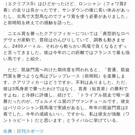
（エクリプスS）はひどかったけど、ロンシャン（フォワ賞2
着）の走りは良かったです。サンダウンの後に長い休みがあっ
たし、古馬で大型馬なのでフォワ賞を使う必要がありました」
と前哨戦を終えての感触を語った。
ニエル賞を勝ったクアリフィカーについては「典型的なロペ
デヴェガ産駒で、普段はのんびりしていて、調教も動きませ
ん。2400メートル、それから軟らかい馬場で良くなるとずっ
と言ってきました。彼は今年のこの距離ではフランスで最も強
い馬です」と紹介。
ただ、凱旋門賞へ向けた期待度を問われると、「普通、凱旋
門賞を勝つような馬はプレップレース（前哨戦）を楽勝しま
す。クアリフィカーはどうですか。不利はありました。ただ、
彼は3馬身差で勝ったわけではなく、首差（短首差）の勝利で
すよね」と冷静に評価し、続けて、「トライアル競走で唯一楽
勝だったのが、ヴェルメイユ賞のアヴァンチュールです。彼女
はパリロンシャン競馬場で実績があるし、昨年の凱旋門賞は2
着でした。今年の成績もいい。ですから、私は彼女が強敵（ワ
ントゥビート）だと思います」とライバルに挙げている。
出典：日刊スポーツ