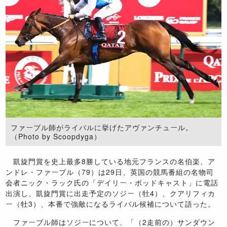
ファーブル師がライバルに挙げたアヴァンチュール。
（Photo by Scoopdyga）
凱旋門賞を史上最多8勝している地元フランスの名伯楽、ア
ンドレ・ファーブル（79）は29日、英国の競馬番組の名物司
会者ニック・ラック氏の「デイリー・ポッドキャスト」に電話
出演し、凱旋門賞に出走予定のソジー（牡4）、クアリフィカ
ー（牡3）、本番で強敵になるライバル候補について語った。
ファーブル師はソジーについて、「（2走前の）サンダウン