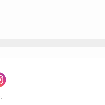
agram
す。