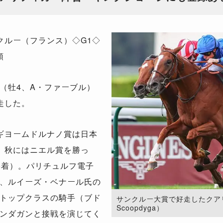
クルー（フランス）◇G1◇
頭
（牡4、A・ファーブル）
走した。
ギヨームドルナノ賞は日本
、秋にはニエル賞を勝っ
5着）。パリチュルフ電子
、ルイーズ・ベナール氏の
トップクラスの騎手（ブド
サンクルー大賞で好走したクアリフ
Scoopdyga）
ンダガンと接戦を演じてく