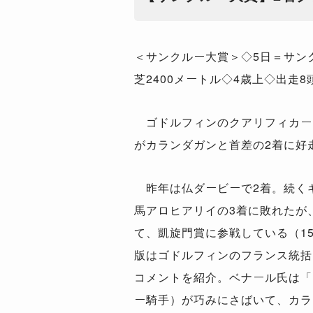
＜サンクルー大賞＞◇5日＝サン
芝2400メートル◇4歳上◇出走8
ゴドルフィンのクアリフィカー
がカランダガンと首差の2着に好
昨年は仏ダービーで2着。続く
馬アロヒアリイの3着に敗れたが
て、凱旋門賞に参戦している（1
版はゴドルフィンのフランス統括
コメントを紹介。ベナール氏は「
ー騎手）が巧みにさばいて、カラ