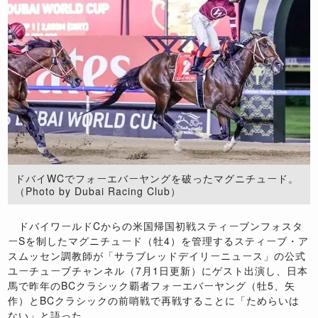
ドバイWCでフォーエバーヤングを破ったマグニチュード。
（Photo by Dubai Racing Club）
ドバイワールドCからの米国帰国初戦スティーブンフォスタ
ーSを制したマグニチュード（牡4）を管理するスティーブ・ア
スムッセン調教師が「サラブレッドデイリーニュース」の公式
ユーチューブチャンネル（7月1日更新）にゲスト出演し、日本
馬で昨年のBCクラシック覇者フォーエバーヤング（牡5、矢
作）とBCクラシックの前哨戦で再戦することに「ためらいは
ない」と語った。