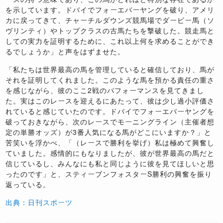
を示しています。ドバイでフォーエバーヤングを破り、アメリ
カに戻ってきて、チャーチルダウンズ競馬場でダービー馬（ソ
ヴリンティ）やトップクラスの古馬たちを撃破した。競走馬と
しての実力を証明するために、これ以上何を求めることができ
るでしょうか」と声をはずませた。
「私たちは世界最高の馬を管理していると確信しており、馬が
それを証明してくれました。このような馬を預かる責任の重さ
を感じながら、彼のここ2戦のパフォーマンスを見てきまし
た。実はこのレースを迎えるにあたって、彼は少し過小評価さ
れていると感じていたのです。ドバイでフォーエバーヤングを
破っておきながら、次のレースでモーニングライン（主催者想
定の単勝オッズ）が3番人気になる馬がどこにいますか？」と
苦笑いを浮かべ、「（レースで勝利を挙げ）私は極めて興奮し
ていました。感情的にもなりましたが、彼が世界最高の馬だと
信じているし、みんなにも私と同じように彼を見てほしいと思
ったのです」と、スティーブンフォスターS勝利の興奮を振り
返っている。
出典：日刊スポーツ