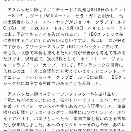
アスムッセン師はマグニチュードの次走は8月8日のホイット
ニーS（G1、ダート1800メートル、サラトガ）と明かし、他
の出演者からフォーエバーヤングがジョッキークラブゴールド
C（G1、ダート2000メートル、9月18日＝ベルモントパーク）
に出走予定であることを告げられると、「（BCクラシック前
に再戦することに）ためらいはないですよ。私はレースが好き
ですから。ブリーダーズカップ（BCクラシック）に向けて、
最も良い状態で本番を迎えるために何が最善かを考えて進める
だけです。現時点で、次の3戦として、ホイットニー、ジャッ
キークラブゴールドカップ、そして、BCクラシックを視野に
入れるのは、非常に合理的だと考えています」とコメント。マ
グニチュードがジョッキークラブゴールドCに参戦し、BCクラ
シック前に激突する可能性があることを示唆した。
アスムッセン師はスティーブンフォスターSを振り返り、
「私たちが求めていたのは、彼がドバイでフォーエバーヤング
を破ったパフォーマンスが本物であるという証明でした。遠征
帰りの初戦というタイミングで、相手にはソヴリンティ、ホワ
イトアバリオ、バエザといった今、米国で最も勢いのある古馬
たちが集結しました。私へのインタビューそのものが、あのレ
ースの持つ意味であり、この馬がどれほど特別な存在であるか