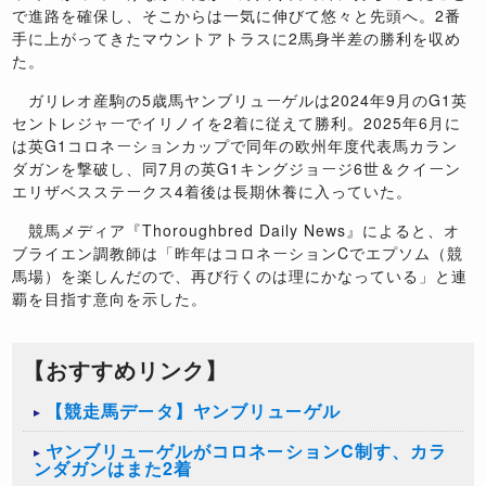
で進路を確保し、そこからは一気に伸びて悠々と先頭へ。2番
手に上がってきたマウントアトラスに2馬身半差の勝利を収め
た。
ガリレオ産駒の5歳馬ヤンブリューゲルは2024年9月のG1英
セントレジャーでイリノイを2着に従えて勝利。2025年6月に
は英G1コロネーションカップで同年の欧州年度代表馬カラン
ダガンを撃破し、同7月の英G1キングジョージ6世＆クイーン
エリザベスステークス4着後は長期休養に入っていた。
競馬メディア『Thoroughbred Daily News』によると、オ
ブライエン調教師は「昨年はコロネーションCでエプソム（競
馬場）を楽しんだので、再び行くのは理にかなっている」と連
覇を目指す意向を示した。
【おすすめリンク】
【競走馬データ】ヤンブリューゲル
ヤンブリューゲルがコロネーションC制す、カラ
ンダガンはまた2着