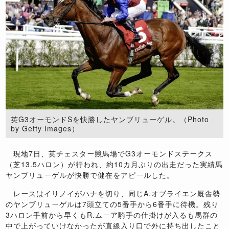
英G3オーモンドSを快勝したヤンブリューゲル。（Photo
by Getty Images）
現地7日、英チェスター競馬場でG3オーモンドステークス
（芝13.5ハロン）が行われ、約10カ月ぶりの出走だった実績馬
ヤンブリューゲルが快勝で健在をアピールした。
レースはイリノイがハナを切り、同じA.オブライエン厩舎勢
のヤンブリューゲルは7頭立ての5番手から6番手に待機。残り
3ハロン手前から早くもR.ムーア騎手の仕掛けが入るも馬群の
中で上がっていけなかったが直線入り口で外に持ち出したこと