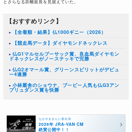
とさらなる距離延長を見据えていた。
【おすすめリンク】
【全着順・結果】仏1000ギニー（2026）
【競走馬データ】ダイヤモンドネックレス
仏G1マルセルブーサック賞、良血馬ダイヤモン
ドネックレスがノーステッキで完勝
仏G2オマール賞、グリーンスピリットがデビュ
ー4連勝
小林厩舎のショウナ、ブービー人気も仏G3アン
プリュダンス賞を快勝
なかやまきんに君出演
2026年 JRA-VAN CM
絶賛公開中！！