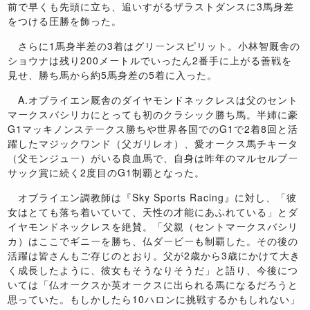
前で早くも先頭に立ち、追いすがるザラストダンスに3馬身差
をつける圧勝を飾った。
さらに1馬身半差の3着はグリーンスピリット。小林智厩舎の
ショウナは残り200メートルでいったん2番手に上がる善戦を
見せ、勝ち馬から約5馬身差の5着に入った。
A.オブライエン厩舎のダイヤモンドネックレスは父のセント
マークスバシリカにとっても初のクラシック勝ち馬。半姉に豪
G1マッキノンステークス勝ちや世界各国でのG1で2着8回と活
躍したマジックワンド（父ガリレオ）、愛オークス馬チキータ
（父モンジュー）がいる良血馬で、自身は昨年のマルセルブー
サック賞に続く2度目のG1制覇となった。
オブライエン調教師は『Sky Sports Racing』に対し、「彼
女はとても落ち着いていて、天性の才能にあふれている」とダ
イヤモンドネックレスを絶賛。「父親（セントマークスバシリ
カ）はここでギニーを勝ち、仏ダービーも制覇した。その後の
活躍は皆さんもご存じのとおり。父が2歳から3歳にかけて大き
く成長したように、彼女もそうなりそうだ」と語り、今後につ
いては「仏オークスか英オークスに出られる馬になるだろうと
思っていた。もしかしたら10ハロンに挑戦するかもしれない」