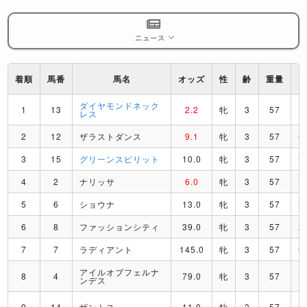
ニュース
着順
馬番
馬名
オッズ
性
齢
重量
ダイヤモンドネック
1
13
2.2
牝
3
57
R
レス
2
12
ザラストダンス
9.1
牝
3
57
C
3
15
グリーンスピリット
10.0
牝
3
57
M
4
2
ナリッサ
6.0
牝
3
57
M
5
6
ショウナ
13.0
牝
3
57
M
6
8
ファッションシティ
39.0
牝
3
57
A
7
7
ラディアント
145.0
牝
3
57
G
アイルオブフェルナ
8
4
79.0
牝
3
57
B
ンデス
9
14
ザントス
11.0
牝
3
57
O