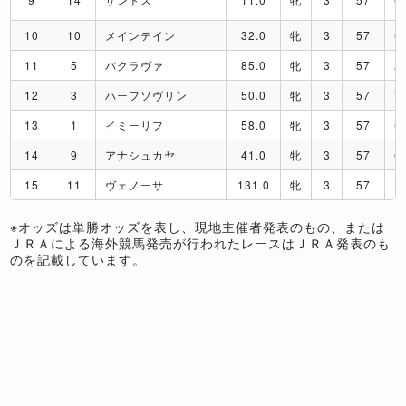
10
10
メインテイン
32.0
牝
3
57
C
11
5
バクラヴァ
85.0
牝
3
57
A
12
3
ハーフソヴリン
50.0
牝
3
57
13
1
イミーリフ
58.0
牝
3
57
C
14
9
アナシュカヤ
41.0
牝
3
57
C
15
11
ヴェノーサ
131.0
牝
3
57
H
※オッズは単勝オッズを表し、現地主催者発表のもの、または
ＪＲＡによる海外競馬発売が行われたレースはＪＲＡ発表のも
のを記載しています。