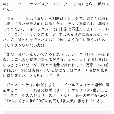
着）、ロバートサングスターステークス（
6
着）と
G1
で敗れて
いた。
ウォーラー師は「最初から判断は五分五分で、週ごとに評価
し続けてきたが最終的に決断した」「彼女は素晴らしい準備を
してきたがザ・ギャラクシーでは非常に不運だったし、アデレ
ード（ロバートサングスター
S
）ではあまり運に恵まれなかっ
た。遠い道のりを行ったあちらで同じような目に遭うのもね」
とリスクを取らない方針。
「まだ十分いい走りができると思うし、ジ・エベレストの前哨
戦には完ぺきな状態で臨めるだろう。エベレストで勝ち負けに
なるとは言わないが、我々の地元で行われる
100
万豪ドルの前
哨戦
2
レースには素晴らしい状態になるはずさ」と目標を来春
に切り替えたことを明かしている。
ジェネロシティの回避により、ロイヤルアスコット開催に遠
征するウォーラー厩舎の旗手はクイーンエリザベス
2
世ジュビ
リーステークスのジョリースターとなり、豪州の馬券販売公社
『
TAB
』では単勝
2.30
倍の前売り
1
番人気に推されている。