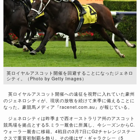
英ロイヤルアスコット開催を回避することになったジェネロ
シティ。（Photo by Getty Images）
英ロイヤルアスコット開催への遠征を視野に入れていた豪州
のジェネロシティが、現状の放牧を続けて来季に備えることに
なった。豪競馬メディア『
racenet.com.au
』が報じている。
ジェネロシティは昨季まで西オーストラリア州のアスコット
競馬場を拠点とする
S.
ミラー厩舎に所属し、今シーズンから
C.
ウォーラー厩舎に移籍。
4
戦目の
3
月
7
日に
G2
チャレンジステー
クスで重賞初制覇を飾り、その後はザ・ギャラクシー（
5