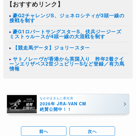
【おすすめリンク】
豪G2チャレンジS、ジェネロシティが3頭一線の
接戦を制す
豪G1ロバートサングスターS、伏兵ジージーズ
ミストゥルースが4頭一線の大混戦を制す
【競走馬データ】ジョリースター
サトノレーヴが香港から英国入り 昨年2着クイ
ーンエリザベス2世ジュビリーSなど登録／有力馬
情報
なかやまきんに君出演
2026年 JRA-VAN CM
絶賛公開中！！
前へ
次へ