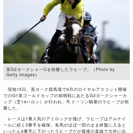
英G2ヨークシャーCを快勝したラヒーブ。（Photo by
Getty Images）
現地15日、英ヨーク競馬場で6月のロイヤルアスコット開催
でのG1英ゴールドカップの前哨戦にあたるG2ヨークシャーカ
ップ（芝14ハロン）が行われ、R.ドーソン騎乗のラヒーブが快
勝した。
レースは1番人気のアミロックが逃げ、ラヒーブはアルナイ
ールに続く3番手を確保。各馬がほぼ一団のまま終盤に入ると
いったん4番手に下がったラヒーブだが最後の直線で大外に出