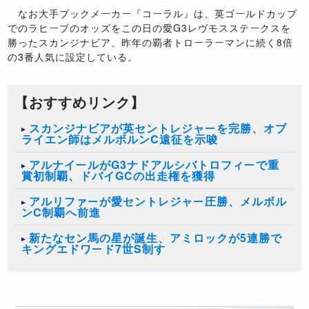
なお大手ブックメーカー『コーラル』は、英ゴールドカップ
でのラヒーブのオッズをこの日の愛G3レヴモスステークスを
勝ったスカンジナビア、昨年の覇者トローラーマンに続く8倍
の3番人気に設定している。
【おすすめリンク】
スカンジナビアが英セントレジャーを完勝、オブ
ライエン師はメルボルンC遠征を示唆
アルナイールがG3ナドアルシバトロフィーで重
賞初制覇、ドバイGCの出走権を獲得
アルリファーが愛セントレジャー圧勝、メルボル
ンC制覇へ前進
新たなセン馬の星が誕生、アミロックが5連勝で
キングエドワード7世S制す