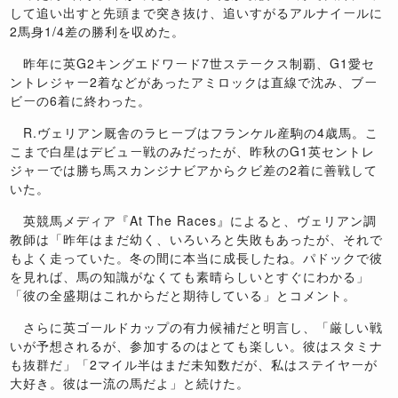
して追い出すと先頭まで突き抜け、追いすがるアルナイールに
2馬身1/4差の勝利を収めた。
昨年に英G2キングエドワード7世ステークス制覇、G1愛セ
ントレジャー2着などがあったアミロックは直線で沈み、ブー
ビーの6着に終わった。
R.ヴェリアン厩舎のラヒーブはフランケル産駒の4歳馬。こ
こまで白星はデビュー戦のみだったが、昨秋のG1英セントレ
ジャーでは勝ち馬スカンジナビアからクビ差の2着に善戦して
いた。
英競馬メディア『At The Races』によると、ヴェリアン調
教師は「昨年はまだ幼く、いろいろと失敗もあったが、それで
もよく走っていた。冬の間に本当に成長したね。パドックで彼
を見れば、馬の知識がなくても素晴らしいとすぐにわかる」
「彼の全盛期はこれからだと期待している」とコメント。
さらに英ゴールドカップの有力候補だと明言し、「厳しい戦
いが予想されるが、参加するのはとても楽しい。彼はスタミナ
も抜群だ」「2マイル半はまだ未知数だが、私はステイヤーが
大好き。彼は一流の馬だよ」と続けた。