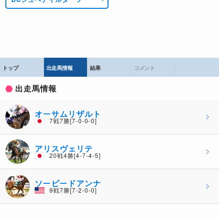
トップ
出走馬情報
結果
コメント
出走馬情報
オーサムリザルト
7戦7勝[7-0-0-0]
アリスヴェリテ
20戦4勝[4-7-4-5]
ソーピードアンナ
9戦7勝[7-2-0-0]