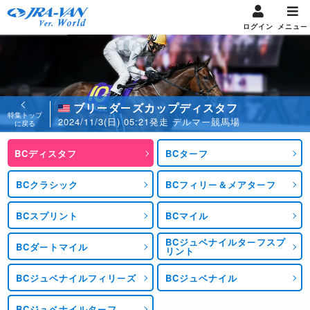
ログイン
メニュー
ブリーダーズカップディスタフ
特集トップ
2024/11/3(日) 05:21発走 デルマー競馬場
に戻る
BCディスタフ
BCターフ
BCクラシック
BCフィリー＆メアターフ
BCスプリント
BCマイル
BCジュベナイルターフスプ
BCダートマイル
リント
BCジュベナイルフィリーズ
BCジュベナイル
BCジュベナイルターフ