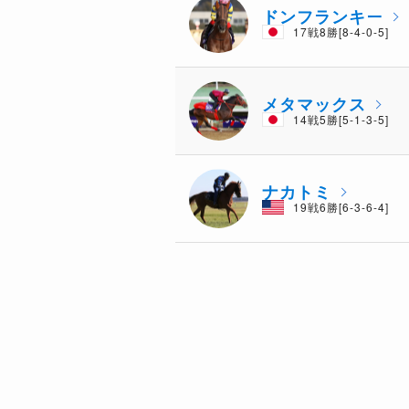
ドンフランキー
17戦8勝[8-4-0-5]
メタマックス
14戦5勝[5-1-3-5]
ナカトミ
19戦6勝[6-3-6-4]