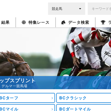
・結果
特集レース
データ検索
ップスプリント
5発走 デルマー競馬場
BCターフ
BCクラシック
BCマイル
BCダートマイル