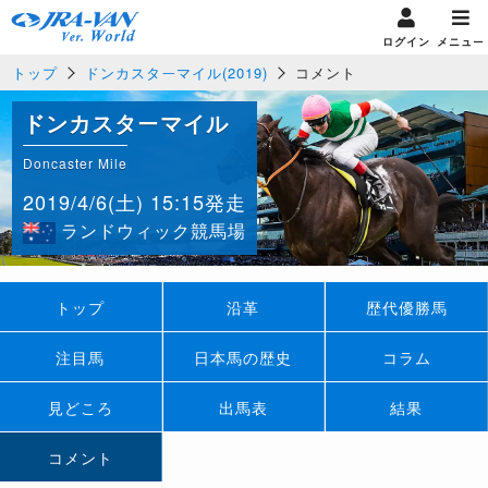
ログイン
メニュー
トップ
ドンカスターマイル(2019)
コメント
ドンカスターマイル
Doncaster Mile
2019/4/6(土) 15:15発走
ランドウィック競馬場
トップ
沿革
歴代優勝馬
注目馬
日本馬の歴史
コラム
見どころ
出馬表
結果
コメント