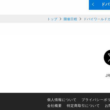
ドバ
トップ
開催日程
ドバイワールドカッ
Twi
J
個人情報について
プライバシーポ
会社概要
特定商取引について
お