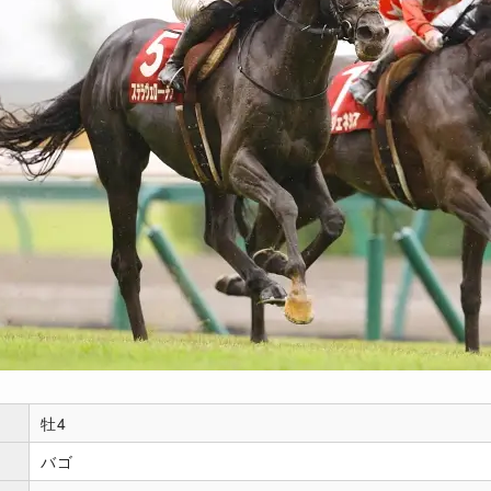
牡4
バゴ