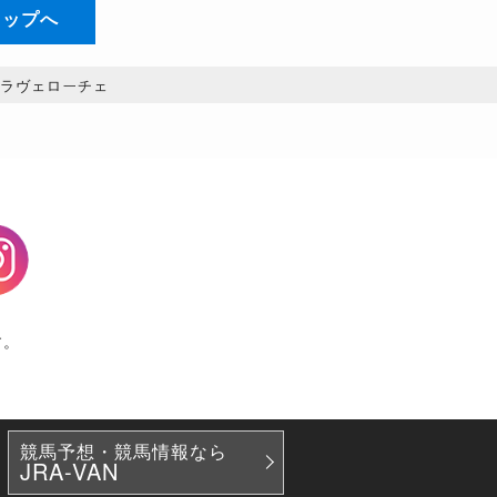
トップへ
ラヴェローチェ
agram
す。
競馬予想・競馬情報なら
JRA-VAN