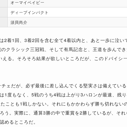
オーマイベイビー
ディープインパクト
須貝尚介
は2着1回、3着2回を含む全て4着以内と、あと一歩に泣い
歳のクラシック三冠戦、そして有馬記念と、王道を歩んで
いえる。そろそろ結果が欲しいところだが、このドバイシ
ーチェだが、必ず最後に差し込んでくる堅実さは備えてい
は1度もなく、5戦のうち4戦は上がり3ハロンが最速、残り
ったことも1戦しかない。それにもかかわらず勝ち切れない
ろう。実際に、通算3勝の中で重賞を2勝しているが、それ
認めるところだ。