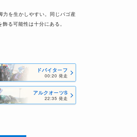
脚力を生かしやすい。同じバゴ産
を飾る可能性は十分にある。
ドバイターフ
00:20 発走
アルクオーツS
22:35 発走