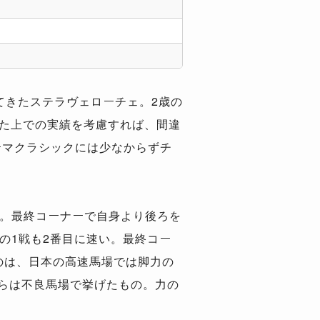
てきたステラヴェローチェ。2歳の
きた上での実績を考慮すれば、間違
ーマクラシックには少なからずチ
る。最終コーナーで自身より後ろを
の1戦も2番目に速い。最終コー
のは、日本の高速馬場では脚力の
らは不良馬場で挙げたもの。力の