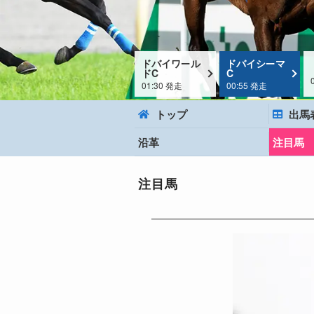
ドバイワール
ドバイシーマ
ドC
C
01:30 発走
00:55 発走
トップ
出馬
沿革
注目馬
注目馬