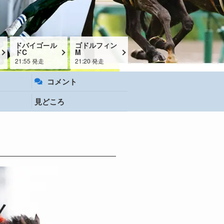
ドバイゴール
ゴドルフィン
ドC
M
21:55 発走
21:20 発走
コメント
見どころ