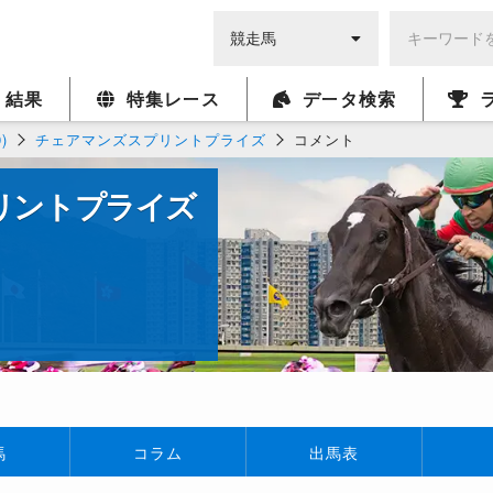
・結果
特集レース
データ検索
)
チェアマンズスプリントプライズ
コメント
リントプライズ
馬
コラム
出馬表