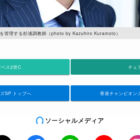
理する杉浦調教師（photo by Kazuhiro Kuramoto）
ベス2世C
チェ
ズSP
トップへ
香港チャンピオン
ソーシャルメディア