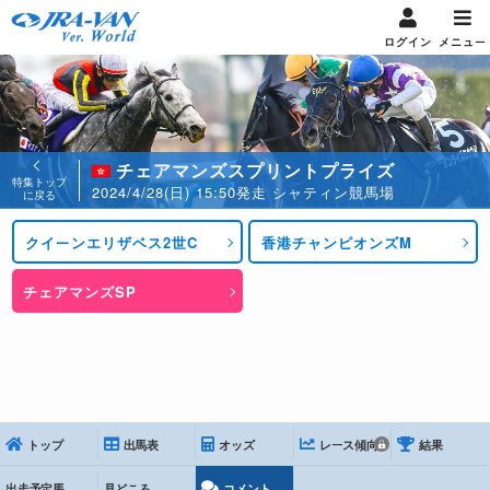
ログイン
メニュー
チェアマンズスプリントプライズ
特集トップ
2024/4/28(日) 15:50発走 シャティン競馬場
に戻る
クイーンエリザベス2世C
香港チャンピオンズM
チェアマンズSP
トップ
出馬表
オッズ
レース傾向
結果
出走予定馬
見どころ
コメント