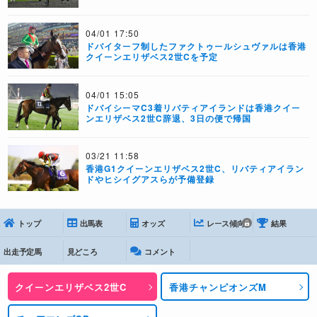
04/01 17:50
ドバイターフ制したファクトゥールシュヴァルは香港
クイーンエリザベス2世Cを予定
04/01 15:05
ドバイシーマC3着リバティアイランドは香港クイー
ンエリザベス2世C辞退、3日の便で帰国
03/21 11:58
香港G1クイーンエリザベス2世C、リバティアイラン
ドやヒシイグアスらが予備登録
トップ
出馬表
オッズ
レース傾向
結果
出走予定馬
見どころ
コメント
クイーンエリザベス2世C
香港チャンピオンズM