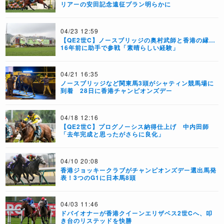
リアーの安田記念遠征プラン明らかに
04/23 12:59
【QE2世C】ノースブリッジの奥村武師と香港の縁…
16年前に助手で参戦「素晴らしい経験」
04/21 16:35
ノースブリッジなど関東馬3頭がシャティン競馬場に
到着 28日に香港チャンピオンズデー
04/18 12:16
【QE2世C】プログノーシス納得仕上げ 中内田師
「去年完成と思ったがさらに良化」
04/10 20:08
香港ジョッキークラブがチャンピオンズデー選出馬発
表！3つのG1に日本馬8頭
04/03 11:46
ドバイオナーが香港クイーンエリザベス2世Cへ、叩
き台のリステッドを快勝