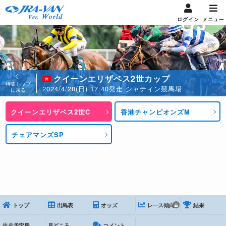
ログイン
メニュー
クイーンエリザベス2世カップ
特集トップ
2024/4/28(日) 17:40発走 シャティン競馬場
に戻る
クイーンエリザベス2世C
香港チャンピオンズM
チェアマンズSP
トップ
出馬表
オッズ
レース傾向
結果
出走予定馬
見どころ
コメント