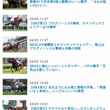
香港G1で日本馬3頭に騎乗のレーン騎手、「それが狙
いのひとつ」
04/26 11:27
【QE2世C】プログノーシス5番枠、ロマンチックウ
ォリアーは10番枠
04/25 11:27
QE2Cの3連覇狙うロマンチックウォリアー、鞍上は
プログノーシスら警戒も全幅の信頼
04/24 12:22
QE2Cに挑むハッピートゥギャザー、バデル騎手「天
気は心配していない」
04/23 13:02
【QE2世C】当日までにわか雨と雷雨の予報…「間違
いなく有利に」ニンブルニンバス陣営
04/23 13:01
【QE2世C】マクドナルド来日へ…ロマンチックウォ