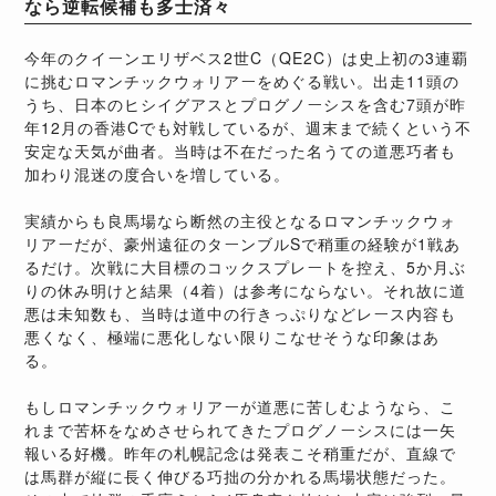
なら逆転候補も多士済々
今年のクイーンエリザベス2世C（QE2C）は史上初の3連覇
に挑むロマンチックウォリアーをめぐる戦い。出走11頭の
うち、日本のヒシイグアスとプログノーシスを含む7頭が昨
年12月の香港Cでも対戦しているが、週末まで続くという不
安定な天気が曲者。当時は不在だった名うての道悪巧者も
加わり混迷の度合いを増している。
実績からも良馬場なら断然の主役となるロマンチックウォ
リアーだが、豪州遠征のターンブルSで稍重の経験が1戦あ
るだけ。次戦に大目標のコックスプレートを控え、5か月ぶ
りの休み明けと結果（4着）は参考にならない。それ故に道
悪は未知数も、当時は道中の行きっぷりなどレース内容も
悪くなく、極端に悪化しない限りこなせそうな印象はあ
る。
もしロマンチックウォリアーが道悪に苦しむようなら、こ
れまで苦杯をなめさせられてきたプログノーシスには一矢
報いる好機。昨年の札幌記念は発表こそ稍重だが、直線で
は馬群が縦に長く伸びる巧拙の分かれる馬場状態だった。