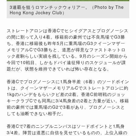
3連覇を狙うロマンチックウォリアー。（Photo by The
Hong Kong Jockey Club）
ストレートアロンは香港Cでヒシイグアスとプログノーシス
の間に割って入り4着。移籍前の豪州では不良馬場でG3勝
ち、香港に移籍後も昨年5月に重馬場のG3クイーンマザー
メモリアルCでG3勝ちと、道悪が得意なファストネットロ
ック産駒らしい実績を残している。9月のシーズン開始から
今回で10戦目、しかもドバイ遠征帰りのスケジュールが課
題だが、状態を維持できていれば怖い存在となる。
香港Cでプログノーシスに1馬身半差（6着）のソードポイン
トは、クイーンマザーメモリアルCでストレートアロンに約
1kgのハンデをもらいクビ差の2着。香港C前哨戦のジョッ
キークラブCでも同馬に3/4馬身差の2着と力量が近い。移籍
前の豪州では重馬場のG2で3着があり、プログノーシスと
しても油断できない相手だ。
香港Cで7着のニンブルニンバスはソードポイントと1馬身
3/4差。陣営は道悪に自信を見せているものの、上位入線の