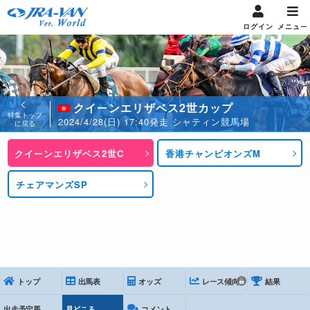
ログイン
メニュー
クイーンエリザベス2世カップ
特集トップ
2024/4/28(日) 17:40発走 シャティン競馬場
に戻る
クイーンエリザベス2世C
香港チャンピオンズM
チェアマンズSP
トップ
出馬表
オッズ
レース傾向
結果
出走予定馬
見どころ
コメント