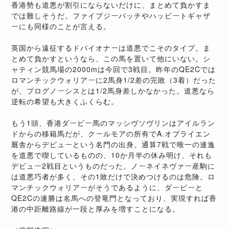
香港勢も道悪が割引にならないだけに、まとめて負かすま
では難しそうだ。ファイブジーパッチやハッピートギャザ
ーにも同様のことが言える。
英国から遠征するドバイオナーは道悪でこそのタイプ。ま
とめて負かすというなら、この馬を置いて他にいない。シ
ャティン競馬場の2000mは今回で3戦目。昨年のQE2Cでは
ロマンチックウォリアーに2馬身1/2差の完敗（3着）だった
が、プログノーシスとは1/2馬身差しかなかった。道悪なら
逆転の希望も大きくふくらむ。
もう1頭、香港ダービー馬のマッシヴソヴリンはアイルラン
ドからの移籍馬だが、クールモアの所有でA.オブライエン
厩舎からデビューという名門の出身。通算7戦で唯一の連逸
を道悪で喫しているものの、10か月半の休み明け、それも
デビュー2戦目というものだった。ノーネイネヴァー産駒に
は道悪巧者が多く、その1敗だけで決めつけるのは危険。ロ
マンチックウォリアーがそうであるように、ダービーと
QE2Cの連勝は名馬への登竜門となっており、実現すれば香
港の中距離路線が一段と厚みを増すことになる。