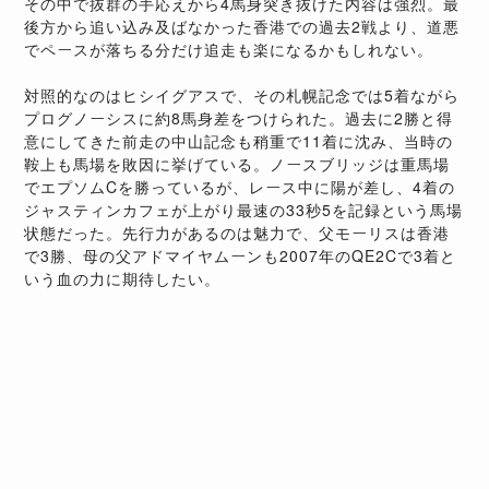
その中で抜群の手応えから4馬身突き抜けた内容は強烈。最
後方から追い込み及ばなかった香港での過去2戦より、道悪
でペースが落ちる分だけ追走も楽になるかもしれない。
対照的なのはヒシイグアスで、その札幌記念では5着ながら
プログノーシスに約8馬身差をつけられた。過去に2勝と得
意にしてきた前走の中山記念も稍重で11着に沈み、当時の
鞍上も馬場を敗因に挙げている。ノースブリッジは重馬場
でエプソムCを勝っているが、レース中に陽が差し、4着の
ジャスティンカフェが上がり最速の33秒5を記録という馬場
状態だった。先行力があるのは魅力で、父モーリスは香港
で3勝、母の父アドマイヤムーンも2007年のQE2Cで3着と
いう血の力に期待したい。